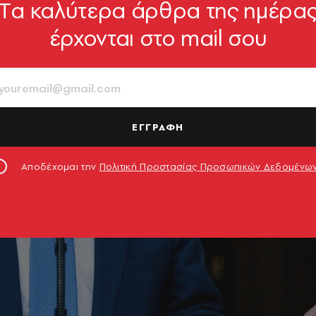
Tα καλύτερα άρθρα της ημέρα
έρχονται στο mail σου
ΕΓΓΡΑΦΗ
Αποδέχομαι την
Πολιτική Προστασίας Προσωπικών Δεδομένω