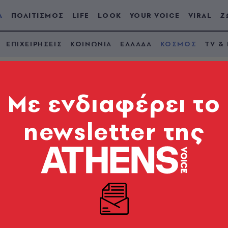
Α
ΠΟΛΙΤΙΣΜΟΣ
LIFE
LOOK
YOUR VOICE
VIRAL
Ζ
ΕΠΙΧΕΙΡΗΣΕΙΣ
ΚΟΙΝΩΝΙΑ
ΕΛΛΑΔΑ
ΚΟΣΜΟΣ
TV &
Mε ενδιαφέρει το
newsletter της
ρεάζονται από την
γόρευση του Τραμπ