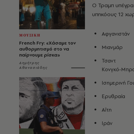
Ο Τραμπ υπέγραψ
υπηκόους 12 χω
Αφγανιστάν
ΜΟΥΣΙΚΗ
French Fry: «Χάσαμε τον
Μιανμάρ
αυθορμητισμό στο να
παίρνουμε ρίσκα»
Τσαντ
Δημήτρης
Αθανασιάδης
Κονγκό-Μπρα
Ισημερινή Γο
Ερυθραία
Αΐτη
Ιράν