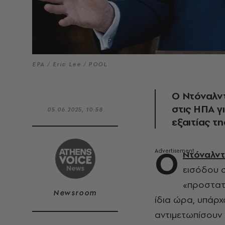
EPA / Eric Lee / POOL
Ο Ντόναλντ
στις ΗΠΑ 
05.06.2025, 10:58
εξαιτίας τ
Ο
Ντόναλντ
εισόδου 
«προστατ
Newsroom
ίδια ώρα, υπάρχ
αντιμετωπίσουν 