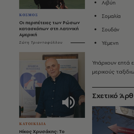
Λιβύη
ΚΟΣΜΟΣ
Σομαλία
Οι περιπέτειες των Ρώσων
κατασκόπων στη Λατινική
Σουδάν
Αμερική
Υέμενη
Σώτη Τριανταφύλλου
Υπάρχουν επτά ε
μερικούς ταξιδι
Σχετικό Άρ
ΚΑΤΟΙΚΙΔΙΑ
Νίκος Χρυσάκης: Το