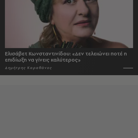
Ελισάβετ Κωνσταντινίδου: «Δεν τελειώνει ποτέ η
επιδίωξη να γίνεις καλύτερος»
Δημήτρης Καραθάνος