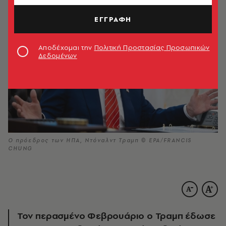
ΕΓΓΡΑΦΗ
Αποδέχομαι την
Πολιτική Προστασίας Προσωπικών
Δεδομένων
Ο πρόεδρος των ΗΠΑ, Ντόναλντ Τραμπ © ΕΡΑ/FRANCIS
CHUNG
Τον περασμένο Φεβρουάριο ο Τραμπ έδωσε