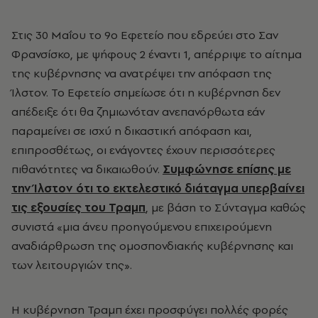
Στις 30 Μαΐου το 9ο Εφετείο που εδρεύει στο Σαν
Φρανσίσκο, με ψήφους 2 έναντι 1, απέρριψε το αίτημα
της κυβέρνησης να ανατρέψει την απόφαση της
Ίλστον. Το Εφετείο σημείωσε ότι η κυβέρνηση δεν
απέδειξε ότι θα ζημιωνόταν ανεπανόρθωτα εάν
παραμείνει σε ισχύ η δικαστική απόφαση και,
επιπροσθέτως, οι ενάγοντες έχουν περισσότερες
πιθανότητες να δικαιωθούν.
Συμφώνησε επίσης με
την Ίλστον ότι το εκτελεστικό διάταγμα υπερβαίνει
τις εξουσίες του Τραμπ
, με βάση το Σύνταγμα καθώς
συνιστά «μια άνευ προηγούμενου επιχειρούμενη
αναδιάρθρωση της ομοσπονδιακής κυβέρνησης και
των λειτουργιών της».
Η κυβέρνηση Τραμπ έχει προσφύγει πολλές φορές