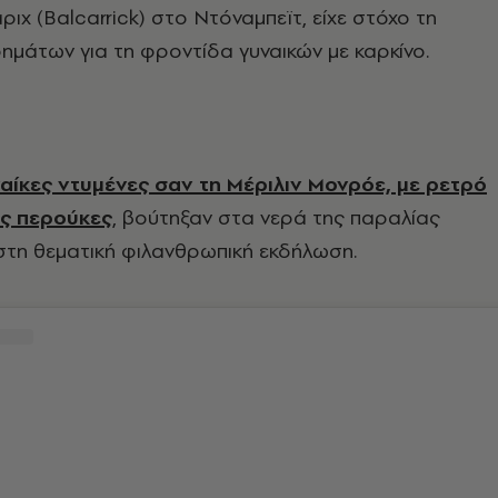
ιχ (Balcarrick) στο Ντόναμπεϊτ, είχε στόχο τη
μάτων για τη φροντίδα γυναικών με καρκίνο.
αίκες ντυμένες σαν τη Μέριλιν Μονρόε, με ρετρό
ές περούκες
, βούτηξαν στα νερά της παραλίας
στη θεματική φιλανθρωπική εκδήλωση.