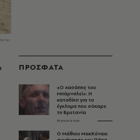
Mater
ΠΡΟΣΦΑΤΑ
η
«Ο χασάπης του
Μπάρνσλεϊ»: Η
καταδίκη για το
έγκλημα που σόκαρε
τη Βρετανία
Newsroom
Ο Μάθιου ΜακΚόναχι
συνάντησε τον Πάπα