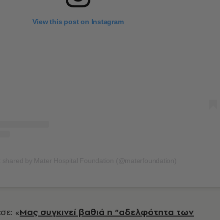
View this post on Instagram
 shared by Mater Hospital Foundation (@materfoundation)
σε: «
Μας συγκινεί βαθιά η “αδελφότητα των