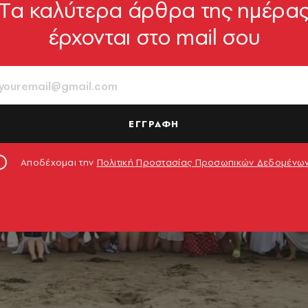
Tα καλύτερα άρθρα της ημέρα
έρχονται στο mail σου
ΕΓΓΡΑΦΗ
Αποδέχομαι την
Πολιτική Προστασίας Προσωπικών Δεδομένω