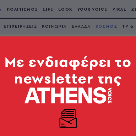
Α
ΠΟΛΙΤΙΣΜΟΣ
LIFE
LOOK
YOUR VOICE
VIRAL
Ζ
ΕΠΙΧΕΙΡΗΣΕΙΣ
ΚΟΙΝΩΝΙΑ
ΕΛΛΑΔΑ
ΚΟΣΜΟΣ
TV &
Mε ενδιαφέρει το
newsletter της
ες της Μέριλιν Μονρ
 Ιρλανδία
 γυναικών με καρκίνο