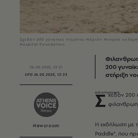
Σχεδόν 200 γυναίκες ντυμένες Μέριλιν Μονρόε κολύμπ
Hospital Foundation
Φιλανθρωπι
200 γυναίκ
26.05.2025, 13:21
στήριξη νο
UPD
26.05.2025, 13:33
Σ
χεδόν 200 
φιλανθρωπι
Η εκδήλωση με τ
Newsroom
Paddle", που πρ