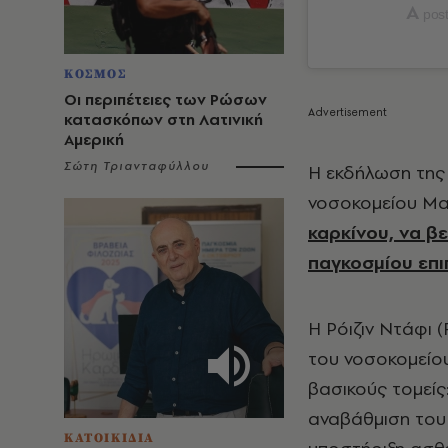
A
post
ΚΟΣΜΟΣ
Οι περιπέτειες των Ρώσων
κατασκόπων στη Λατινική
Αμερική
Σώτη Τριανταφύλλου
Η εκδήλωση της 
νοσοκομείου Ma
καρκίνου, να β
παγκοσμίου επι
Η Ρόιζιν Ντάφι (
του νοσοκομείου
βασικούς τομείς
αναβάθμιση του 
ΚΑΤΟΙΚΙΔΙΑ