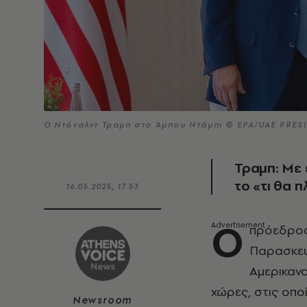
Ο Ντόναλντ Τραμπ στο Άμπου Ντάμπι © ΕΡΑ/UAE PRES
Τραμπ: Με 
το «τι θα 
16.05.2025, 17:53
Ο
πρόεδρο
Παρασκευ
Αμερικανο
χώρες, στις οπο
Newsroom