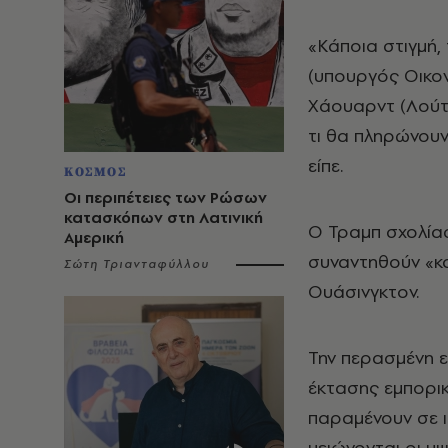
«Κάποια στιγμή,
(υπουργός Οικον
Χάουαρντ (Λούτν
τι θα πληρώνουν
είπε.
ΚΟΣΜΟΣ
Οι περιπέτειες των Ρώσων
κατασκόπων στη Λατινική
Ο Τραμπ σχολίασ
Αμερική
συναντηθούν «κα
Σώτη Τριανταφύλλου
Ουάσινγκτον.
Την περασμένη 
έκτασης εμπορικ
παραμένουν σε ι
μειώνονται οι υ