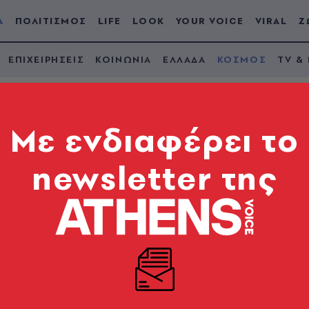
Α
ΠΟΛΙΤΙΣΜΟΣ
LIFE
LOOK
YOUR VOICE
VIRAL
Ζ
ΕΠΙΧΕΙΡΗΣΕΙΣ
ΚΟΙΝΩΝΙΑ
ΕΛΛΑΔΑ
ΚΟΣΜΟΣ
TV &
Mε ενδιαφέρει το
newsletter της
ολές θα ενημερώνουμ
 θα πληρώσουν για ν
με τις ΗΠΑ»
υτέρα μια «εκεχειρία» στον εμπορικό τους πόλεμο