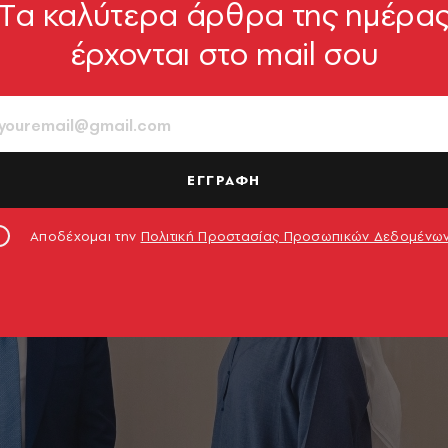
Tα καλύτερα άρθρα της ημέρα
έρχονται στο mail σου
ΕΓΓΡΑΦΗ
Αποδέχομαι την
Πολιτική Προστασίας Προσωπικών Δεδομένω