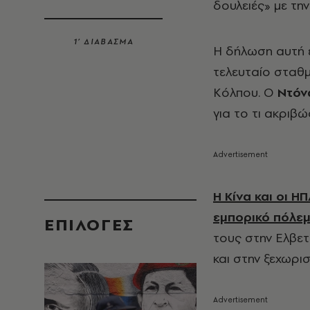
δουλειές» με τη
1’ ΔΙΑΒΑΣΜΑ
Η δήλωση αυτή έ
τελευταίο σταθ
Κόλπου. Ο
Ντόν
για το τι ακριβώ
Η Κίνα και οι 
εμπορικό πόλεμ
EΠΙΛΟΓΈΣ
τους στην Ελβετ
και στην ξεχωρι