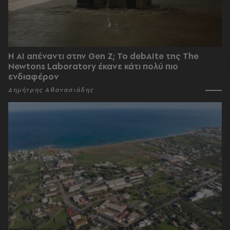
Η AI απέναντι στην Gen Z; Το debAIte της The
Newtons Laboratory έκανε κάτι πολύ πιο
ενδιαφέρον
Δημήτρης Αθανασιάδης