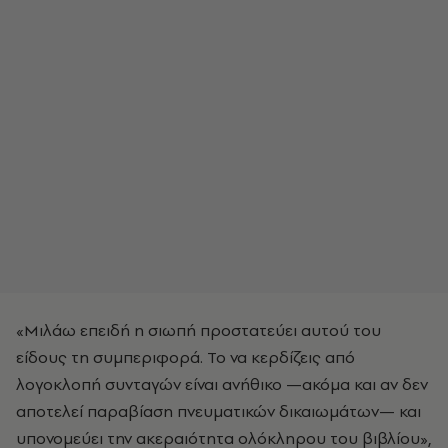
«Μιλάω επειδή η σιωπή προστατεύει αυτού του
είδους τη συμπεριφορά. Το να κερδίζεις από
λογοκλοπή συνταγών είναι ανήθικο —ακόμα και αν δεν
αποτελεί παραβίαση πνευματικών δικαιωμάτων— και
υπονομεύει την ακεραιότητα ολόκληρου του βιβλίου»,