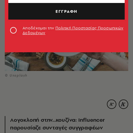
ΕΓΓΡΑΦΗ
Αποδέχομαι την
Πολιτική Προστασίας Προσωπικών
Δεδομένων
© Unsplash
Λογοκλοπή στην...κουζίνα: Influencer
παρουσίαζε συνταγές συγγραφέων