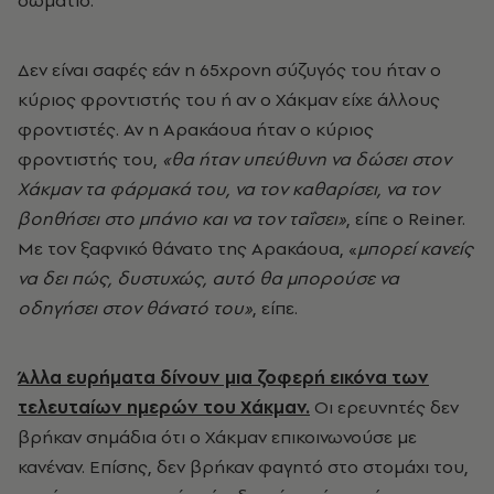
δωμάτιο.
Δεν είναι σαφές εάν η 65χρονη σύζυγός του ήταν ο
κύριος φροντιστής του ή αν ο Χάκμαν είχε άλλους
φροντιστές. Αν η Αρακάουα ήταν ο κύριος
φροντιστής του,
«θα ήταν υπεύθυνη να δώσει στον
Χάκμαν τα φάρμακά του, να τον καθαρίσει, να τον
βοηθήσει στο μπάνιο και να τον ταΐσει»
, είπε ο Reiner.
Με τον ξαφνικό θάνατο της Αρακάουα, «
μπορεί κανείς
να δει πώς, δυστυχώς, αυτό θα μπορούσε να
οδηγήσει στον θάνατό του»
, είπε.
Άλλα ευρήματα δίνουν μια ζοφερή εικόνα των
τελευταίων ημερών του Χάκμαν.
Οι ερευνητές δεν
βρήκαν σημάδια ότι ο Χάκμαν επικοινωνούσε με
κανέναν. Επίσης, δεν βρήκαν φαγητό στο στομάχι του,