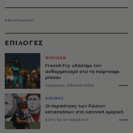
EΠΙΛΟΓΈΣ
ΜΟΥΣΙΚΗ
French Fry: «Χάσαμε τον
αυθορμητισμό στο να παίρνουμε
ρίσκα»
Δημήτρης Αθανασιάδης
ΚΟΣΜΟΣ
Οι περιπέτειες των Ρώσων
κατασκόπων στη Λατινική Αμερική
Σώτη Τριανταφύλλου