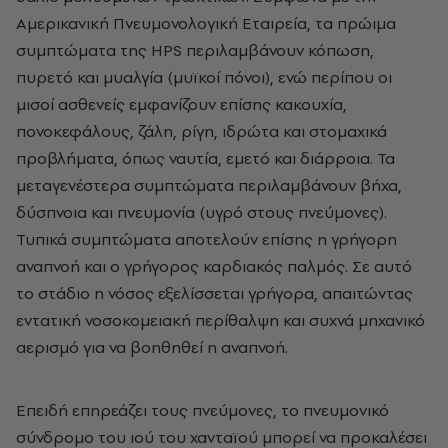
Αμερικανική Πνευμονολογική Εταιρεία, τα πρώιμα
συμπτώματα της HPS περιλαμβάνουν κόπωση,
πυρετό και μυαλγία (μυϊκοί πόνοι), ενώ περίπου οι
μισοί ασθενείς εμφανίζουν επίσης κακουχία,
πονοκεφάλους, ζάλη, ρίγη, ιδρώτα και στομαχικά
προβλήματα, όπως ναυτία, εμετό και διάρροια. Τα
μεταγενέστερα συμπτώματα περιλαμβάνουν βήχα,
δύσπνοια και πνευμονία (υγρό στους πνεύμονες).
Τυπικά συμπτώματα αποτελούν επίσης η γρήγορη
αναπνοή και ο γρήγορος καρδιακός παλμός. Σε αυτό
το στάδιο η νόσος εξελίσσεται γρήγορα, απαιτώντας
εντατική νοσοκομειακή περίθαλψη και συχνά μηχανικό
αερισμό για να βοηθηθεί η αναπνοή.
Επειδή επηρεάζει τους πνεύμονες, το πνευμονικό
σύνδρομο του ιού του χανταϊού μπορεί να προκαλέσει