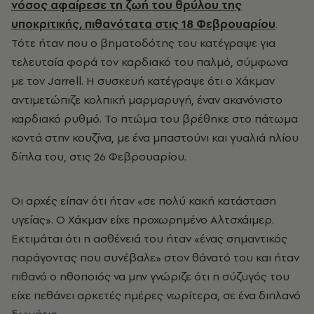
νόσος αφαίρεσε τη ζωή του θρύλου της
υποκριτικής, πιθανότατα στις 18 Φεβρουαρίου
.
Τότε ήταν που ο βηματοδότης του κατέγραψε για
τελευταία φορά τον καρδιακό του παλμό, σύμφωνα
με τον Jarrell. Η συσκευή κατέγραψε ότι ο Χάκμαν
αντιμετώπιζε κολπική μαρμαρυγή, έναν ακανόνιστο
καρδιακό ρυθμό. Το πτώμα του βρέθηκε στο πάτωμα
κοντά στην κουζίνα, με ένα μπαστούνι και γυαλιά ηλίου
δίπλα του, στις 26 Φεβρουαρίου.
Οι αρχές είπαν ότι ήταν «σε πολύ κακή κατάσταση
υγείας». Ο Χάκμαν είχε προχωρημένο Αλτσχάιμερ.
Εκτιμάται ότι η ασθένειά του ήταν «ένας σημαντικός
παράγοντας που συνέβαλε» στον θάνατό του και ήταν
πιθανό ο ηθοποιός να μην γνώριζε ότι η σύζυγός του
είχε πεθάνει αρκετές ημέρες νωρίτερα, σε ένα διπλανό