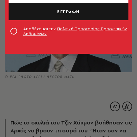
ΕΓΓΡΑΦΗ
Αποδέχομαι την
Πολιτική Προστασίας Προσωπικών
Δεδομένων
© EPA PHOTO AFPI / HECTOR MATA
Πώς τα σκυλιά του Τζιν Χάκμαν βοήθησαν τις
Αρχές να βρουν τη σορό του - Ήταν σαν να