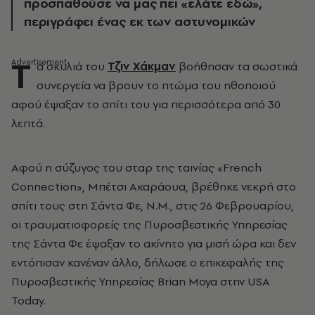
προσπαθούσε να μας πει «ελάτε εδώ»,
περιγράφει ένας εκ των αστυνομικών
Τ
α σκυλιά του
Τζιν Χάκμαν
βοήθησαν τα σωστικά
συνεργεία να βρουν το πτώμα του ηθοποιού
αφού έψαξαν το σπίτι του για περισσότερα από 30
λεπτά.
Αφού η σύζυγος του σταρ της ταινίας «French
Connection», Μπέτσι Ακαράουα, βρέθηκε νεκρή στο
σπίτι τους στη Σάντα Φε, Ν.Μ., στις 26 Φεβρουαρίου,
οι τραυματιοφορείς της Πυροσβεστικής Υπηρεσίας
της Σάντα Φε έψαξαν το ακίνητο για μισή ώρα και δεν
εντόπισαν κανέναν άλλο, δήλωσε ο επικεφαλής της
Πυροσβεστικής Υπηρεσίας Brian Moya στην USA
Today.