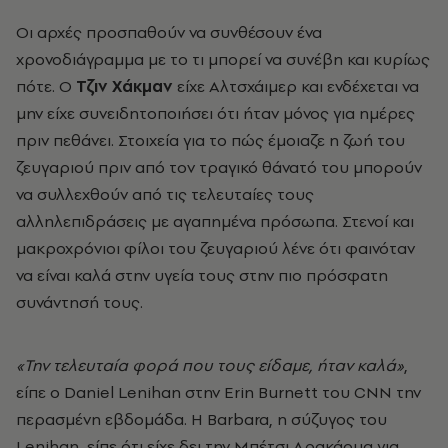
Οι αρχές προσπαθούν να συνθέσουν ένα
χρονοδιάγραμμα με το τι μπορεί να συνέβη και κυρίως
πότε. Ο
Τζιν Χάκμαν
είχε Αλτσχάιμερ και ενδέχεται να
μην είχε συνειδητοποιήσει ότι ήταν μόνος για ημέρες
πριν πεθάνει. Στοιχεία για το πώς έμοιαζε η ζωή του
ζευγαριού πριν από τον τραγικό θάνατό του μπορούν
να συλλεχθούν από τις τελευταίες τους
αλληλεπιδράσεις με αγαπημένα πρόσωπα. Στενοί και
μακροχρόνιοι φίλοι του ζευγαριού λένε ότι φαινόταν
να είναι καλά στην υγεία τους στην πιο πρόσφατη
συνάντησή τους.
«Την τελευταία φορά που τους είδαμε, ήταν καλά»
,
είπε ο Daniel Lenihan στην Erin Burnett του CNN την
περασμένη εβδομάδα. Η Barbara, η σύζυγος του
Lenihan, είπε ότι είχε δει την Μπέτσι Αρακάουα για