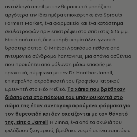
ανταλλαγή email με τον θεραπευτή μασάζ και
αργότερα την ίδια ημέρα επισκέφτηκε ένα Sprouts
Farmers Market, ένα φαρμακείο και ένα κατάστημα
σκυλοτροφών πριν επιστρέψει στο σπίτι στις 5:15 μ.μ..
Μετά από αυτά, δεν υπήρξε καμία άλλη γνωστή
δραστηριότητα. Ο Μπέτσι Αρακάουα πέθανε από
πνευμονικό σύνδρομο hantavirus, μια σπάνια ασθένεια
που προκύπτει από μόλυνση μέσω επαφής με
τρωκτικά, σύμφωνα με την Dr. Heather Jarrell,
επικεφαλής ιατροδικαστή του Γραφείου Ιατρικού
Ερευνητή στο Νέο Μεξικό.
Τα χάπια που βρέθηκαν
διάσπαρτα στο πάτωμα του μπάνιου κοντά στο
σώμα της ήταν συνταγογραφούμενα φάρμακα για
τον θυρεοειδή και δεν σχετίζονται με τον θάνατό
της, είπε ο Jarrell
. Η Zinna, ένα από τα σκυλιά του
φιλόζωου ζευγαριού, βρέθηκε νεκρή σε ένα «σπιτάκι»