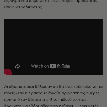
«πράγμα που σημαίνει ότι δεν είχε φάει πρόσφατα»,
είπε ο ιατροδικαστής.
Οι αξιωματούχοι δήλωσαν ότι θα είναι «δύσκολο να πει
κανείς» εάν η Αρακάουα ένιωθε άρρωστη τις ημέρες
πριν από τον θάνατό της. Είναι πιθανό να ήταν
άρρωστη για εβδομάδες πριν πεθάνει. Οι ερευνητές