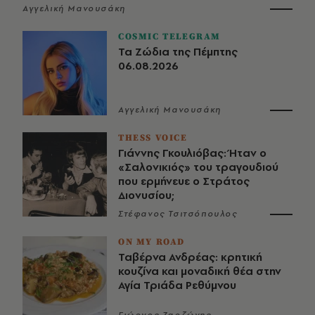
Αγγελική Μανουσάκη
COSMIC TELEGRAM
Τα Ζώδια της Πέμπτης
06.08.2026
Αγγελική Μανουσάκη
THESS VOICE
Γιάννης Γκουλιόβας: Ήταν ο
«Σαλονικιός» του τραγουδιού
που ερμήνευε ο Στράτος
Διονυσίου;
Στέφανος Τσιτσόπουλος
ON MY ROAD
Ταβέρνα Ανδρέας: κρητική
κουζίνα και μοναδική θέα στην
Αγία Τριάδα Ρεθύμνου
Γιώργος Ζαρζώνης