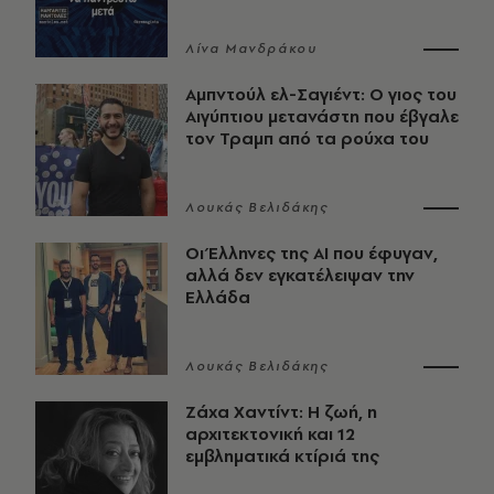
Λίνα Μανδράκου
Αμπντούλ ελ-Σαγιέντ: Ο γιος του
Αιγύπτιου μετανάστη που έβγαλε
τον Τραμπ από τα ρούχα του
Λουκάς Βελιδάκης
Οι Έλληνες της ΑΙ που έφυγαν,
αλλά δεν εγκατέλειψαν την
Ελλάδα
Λουκάς Βελιδάκης
Ζάχα Χαντίντ: Η ζωή, η
αρχιτεκτονική και 12
εμβληματικά κτίριά της