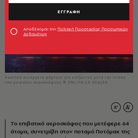
ΕΓΓΡΑΦΗ
Αποδέχομαι την
Πολιτική Προστασίας Προσωπικών
Δεδομένων
Σωστικά συνεργεία ψάχνουν για επιζώντες μετά την πτώση
του μοιραίου αεροσκάφους © ΕΡΑ/JIM LO SCALZO
To επιβατικό αεροσκάφος που μετέφερε 64
άτομα, συνετρίβη στον ποταμό Ποτόμακ της