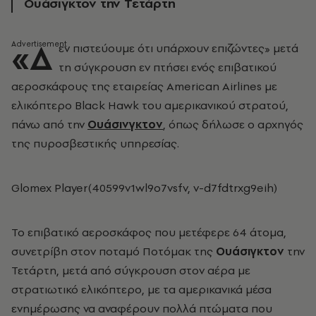
Ουάσιγκτον την Τετάρτη
«Δ
εν πιστεύουμε ότι υπάρχουν επιζώντες» μετά
τη σύγκρουση εν πτήσει ενός επιβατικού
αεροσκάφους της εταιρείας American Airlines με
ελικόπτερο
Black Hawk
του αμερικανικού στρατού,
πάνω από την
Ουάσινγκτον
, όπως δήλωσε ο αρχηγός
της πυροσβεστικής υπηρεσίας.
Glomex Player(40599v1wl9o7vsfv, v-d7fdtrxg9eih)
To επιβατικό αεροσκάφος που μετέφερε 64 άτομα,
συνετρίβη στον ποταμό Ποτόμακ της
Ουάσιγκτον
την
Τετάρτη, μετά από σύγκρουση στον αέρα με
στρατιωτικό ελικόπτερο, με τα αμερικανικά μέσα
ενημέρωσης να αναφέρουν πολλά πτώματα που