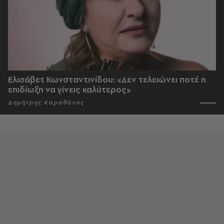
Ελισάβετ Κωνσταντινίδου: «Δεν τελειώνει ποτέ η
επιδίωξη να γίνεις καλύτερος»
Δημήτρης Καραθάνος