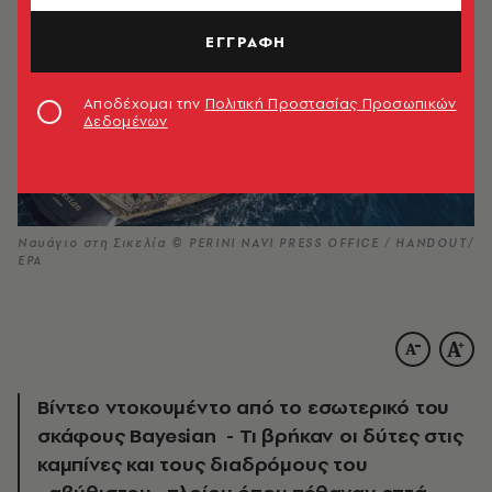
ΕΓΓΡΑΦΗ
Αποδέχομαι την
Πολιτική Προστασίας Προσωπικών
Δεδομένων
Ναυάγιο στη Σικελία © PERINI NAVI PRESS OFFICE / HANDOUT/
EPA
Βίντεο ντοκουμέντο από το εσωτερικό του
σκάφους Bayesian - Τι βρήκαν οι δύτες στις
καμπίνες και τους διαδρόμους του