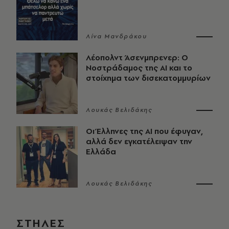
Λίνα Μανδράκου
Λέοπολντ Άσενμπρενερ: Ο
Νοστράδαμος της AI και το
στοίχημα των δισεκατομμυρίων
Λουκάς Βελιδάκης
Οι Έλληνες της ΑΙ που έφυγαν,
αλλά δεν εγκατέλειψαν την
Ελλάδα
Λουκάς Βελιδάκης
ΣΤΗΛΕΣ