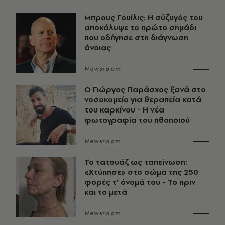
Μπρους Γουίλις: Η σύζυγός του
αποκάλυψε το πρώτο σημάδι
που οδήγησε στη διάγνωση
άνοιας
Newsroom
O Γιώργος Παράσχος ξανά στο
νοσοκομείο για θεραπεία κατά
του καρκίνου - Η νέα
φωτογραφία του ηθοποιού
Newsroom
Το τατουάζ ως ταπείνωση:
«Χτύπησε» στο σώμα της 250
φορές τ’ όνομά του - Το πριν
και το μετά
Newsroom