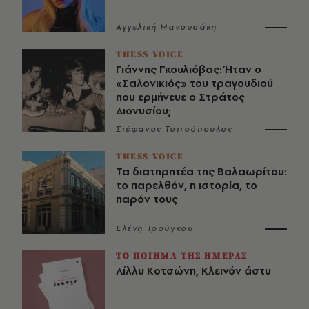
Αγγελική Μανουσάκη
THESS VOICE
Γιάννης Γκουλιόβας: Ήταν ο
«Σαλονικιός» του τραγουδιού
που ερμήνευε ο Στράτος
Διονυσίου;
Στέφανος Τσιτσόπουλος
THESS VOICE
Τα διατηρητέα της Βαλαωρίτου:
το παρελθόν, η ιστορία, το
παρόν τους
Ελένη Τρούγκου
ΤΟ ΠΟΙΗΜΑ ΤΗΣ ΗΜΕΡΑΣ
Λίλλυ Κοτσώνη, Κλεινόν άστυ