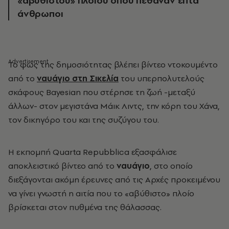
«αβύθιστου» πλοίου όπου πέθαναν επτά
άνθρωποι
Το φως της δημοσιότητας βλέπει βίντεο ντοκουμέντο
από το
ναυάγιο στη Σικελία
του υπερπολυτελούς
σκάφους Bayesian που στέρησε τη ζωή -μεταξύ
άλλων- στον μεγιστάνα Μάικ Λιντς, την κόρη του Χάνα,
τον δικηγόρο του και της συζύγου του.
Η εκπομπή Quarta Repubblica εξασφάλισε
αποκλειστικό βίντεο από το
ναυάγιο
, στο οποίο
διεξάγονται ακόμη έρευνες από τις Αρχές προκειμένου
να γίνει γνωστή η αιτία που το «αβύθιστο» πλοίο
βρίσκεται στον πυθμένα της θάλασσας.