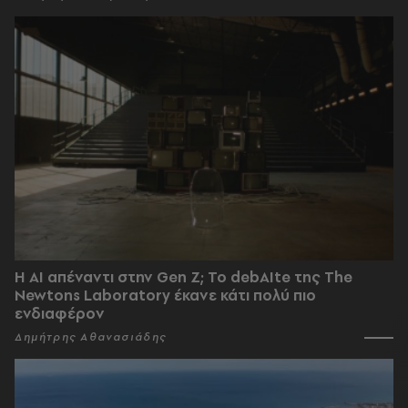
Η AI απέναντι στην Gen Z; Το debAIte της The
Newtons Laboratory έκανε κάτι πολύ πιο
ενδιαφέρον
Δημήτρης Αθανασιάδης