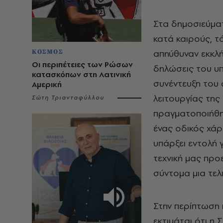
Στα δημοσιεύματ
κατά καιρούς, τ
απηύθυναν εκκλή
ΚΟΣΜΟΣ
Οι περιπέτειες των Ρώσων
δηλώσεις του υ
κατασκόπων στη Λατινική
συνέντευξη του 
Αμερική
λειτουργίας της
Σώτη Τριανταφύλλου
πραγματοποιήθη
ένας οδικός χάρ
υπάρξει εντολή 
τεχνική μας προ
σύντομα μια τελ
Στην περίπτωση 
εκτιμάται ότι η