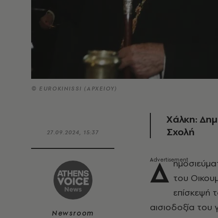
© EUROKINISSI (ΑΡΧΕΙΟΥ)
Χάλκη: Δημ
Σχολή
27.09.2024, 15:37
Δ
ημοσιεύμα
του Οικου
επίσκεψή τ
αισιοδοξία του 
Newsroom