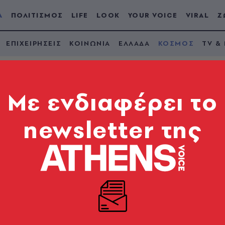
Α
ΠΟΛΙΤΙΣΜΟΣ
LIFE
LOOK
YOUR VOICE
VIRAL
Ζ
ΕΠΙΧΕΙΡΗΣΕΙΣ
ΚΟΙΝΩΝΙΑ
ΕΛΛΑΔΑ
ΚΟΣΜΟΣ
TV &
Mε ενδιαφέρει το
newsletter της
α τη Χάλκη» -
ν τουρκικό Τύπο γι