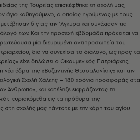
δείας της Τουρκίας επισκέφθηκε τη σχολή μας,
ον άγιο καθηγούμενο, ο οποίος ηγούμενος με τους
μετέβησαν δις εις την ‘Αγκυρα και συνέχισαν τις
ιάλογό των. Και την προσεχή εβδομάδα πρόκειται να
 πρωτεύουσα μία διευρυμένη αντιπροσωπεία του
τριαρχείου, δια να συνεχίσει το διάλογο, ως προς τα
ερείας» είχε δηλώσει ο Οικουμενικός Πατριάρχης,
τη νέα έδρα της «Βυζαντινής Θεσσαλονίκης» και την
εολογική Σχολή Χάλκης – 180 χρόνια προσφοράς στ
ον Άνθρωπο», και κατέληξε εκφράζοντας τη
«ότι ευρισκόμεθα εις τα πρόθυρα της
ς στη σχολής μας πάντοτε με την χάρη του αγίου