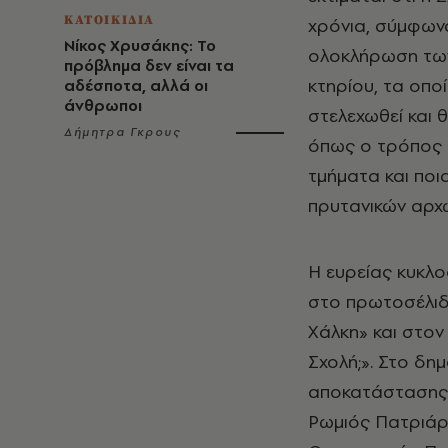
ΚΑΤΟΙΚΙΔΙΑ
χρόνια, σύμφωνα
Νίκος Χρυσάκης: Το
ολοκλήρωση των
πρόβλημα δεν είναι τα
κτηρίου, τα οποί
αδέσποτα, αλλά οι
άνθρωποι
στελεχωθεί και 
Δήμητρα Γκρους
όπως ο τρόπος 
τμήματα και ποι
πρυτανικών αρχώ
Η ευρείας κυκλο
στο πρωτοσέλιδό
Χάλκη» και στον
Σχολή;». Στο δη
αποκατάστασης σ
Ρωμιός Πατριάρ