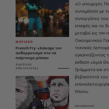
«Ο υπουργός Παι
συνομίλησε με τ
συνεργάτες του 
επαφές και το δ
μεταβεί εις την
Οικουμενικού Πα
ΜΟΥΣΙΚΗ
τεχνικάς λεπτομ
French Fry: «Χάσαμε τον
αυθορμητισμό στο να
εγκαινιάζοντας 
παίρνουμε ρίσκα»
έκθεση «Ιερά Θ
Δημήτρης
Αθανασιάδης
Γράμματα και στ
βεβαιότητά του 
επαναλειτουργία
Θεού».