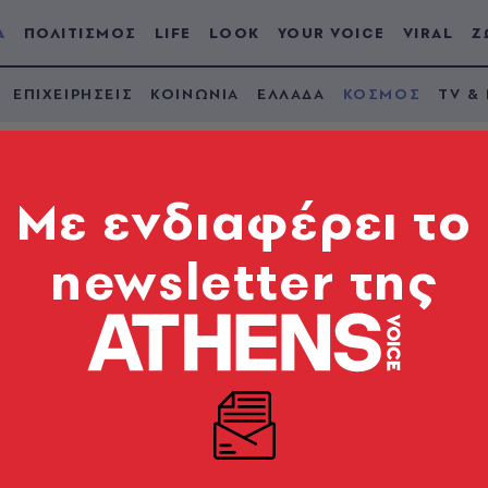
Α
ΠΟΛΙΤΙΣΜΟΣ
LIFE
LOOK
YOUR VOICE
VIRAL
Ζ
ΕΠΙΧΕΙΡΗΣΕΙΣ
ΚΟΙΝΩΝΙΑ
ΕΛΛΑΔΑ
ΚΟΣΜΟΣ
TV &
Mε ενδιαφέρει το
newsletter της
λία: Έρευνα για
ξ αμελείας ξεκίνησα
sian ανετράπη