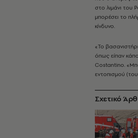
στο λιμάνι του P
μπορέσει το πλή
κίνδυνο.
«Το βασανιστήρι
όπως είπαν κάπο
Costantino. «Μπ
εντοπισμού (το
Σχετικό Άρ