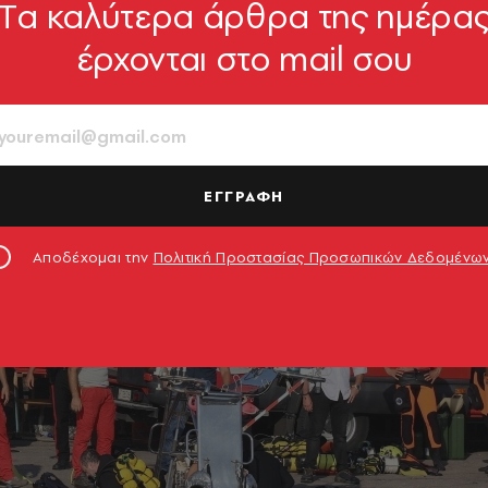
Tα καλύτερα άρθρα της ημέρα
έρχονται στο mail σου
ΕΓΓΡΑΦΗ
Αποδέχομαι την
Πολιτική Προστασίας Προσωπικών Δεδομένω