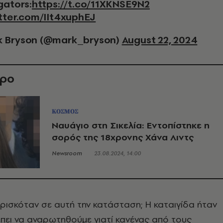
gators:
https://t.co/11XKNSE9N2
itter.com/IIt4xuphEJ
 Bryson (@mark_bryson)
August 22, 2024
θρο
ΚΟΣΜΟΣ
Ναυάγιο στη Σικελία: Εντοπίστηκε η
σορός της 18χρονης Χάνα Λιντς
Newsroom
23.08.2024, 14:00
 βρισκόταν σε αυτή την κατάσταση; Η καταιγίδα ήταν
πει να αναρωτηθούμε γιατί κανένας από τους