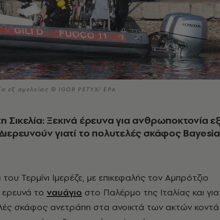
ία εξ αμελείας © IGOR PETYX/ EPA
η Σικελία: Ξεκινά έρευνα για ανθρωποκτονία ε
 Διερευνούν γιατί το πολυτελές σκάφος Bayesi
 του Τερμίνι Ιμερέζε, με επικεφαλής τον Αμπρότζιο
 ερευνά το
ναυάγιο
στο Παλέρμο της Ιταλίας και για
λές σκάφος ανετράπη στα ανοικτά των ακτών κοντά