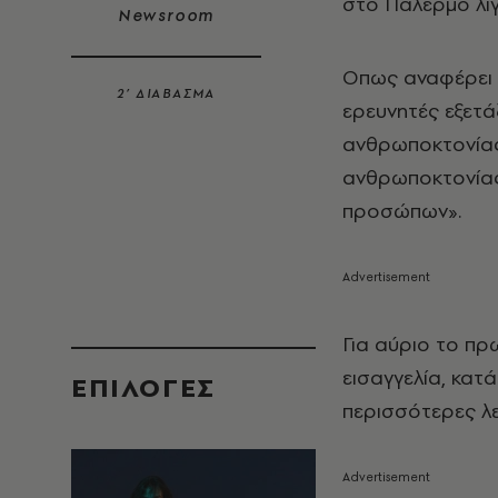
στο Παλέρμο λίγ
Newsroom
Οπως αναφέρει η
2’ ΔΙΑΒΑΣΜΑ
ερευνητές εξετά
ανθρωποκτονίας 
ανθρωποκτονίας
προσώπων».
Για αύριο το πρ
εισαγγελία, κατ
EΠΙΛΟΓΈΣ
περισσότερες λε