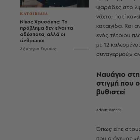
ψαράδες στο λιμ
ΚΑΤΟΙΚΙΔΙΑ
νύχτα; Γιατί καν
Νίκος Χρυσάκης: Το
καταιγίδα. Και α
πρόβλημα δεν είναι τα
αδέσποτα, αλλά οι
ενός τέτοιου πλ
άνθρωποι
με 12 καλεσμένο
Δήμητρα Γκρους
συναγερμού;» α
Ναυάγιο στη 
στιγμή που ο
βυθιστεί
Όπως είπε στους
που ο άνεμος «έ