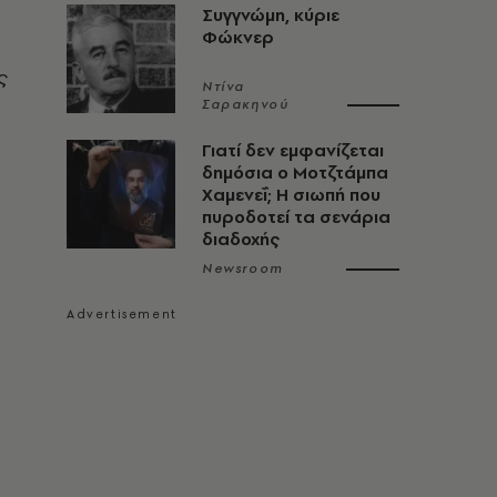
Συγγνώμη, κύριε
Φώκνερ
ς
Ντίνα
Σαρακηνού
Γιατί δεν εμφανίζεται
δημόσια ο Μοτζτάμπα
Χαμενεΐ; Η σιωπή που
πυροδοτεί τα σενάρια
διαδοχής
Newsroom