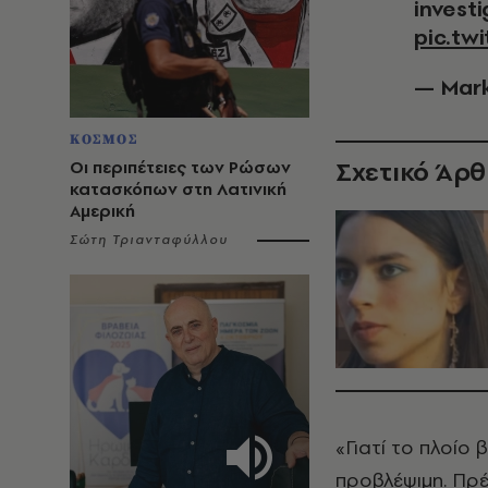
investi
pic.tw
— Mark
ΚΟΣΜΟΣ
Σχετικό Άρ
Οι περιπέτειες των Ρώσων
κατασκόπων στη Λατινική
Αμερική
Σώτη Τριανταφύλλου
«Γιατί το πλοίο
προβλέψιμη. Πρέ