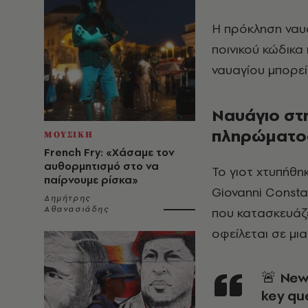
Η πρόκληση ναυα
ποινικού κώδικα
ναυαγίου μπορεί
Ναυάγιο στη
πληρώματο
ΜΟΥΣΙΚΗ
French Fry: «Χάσαμε τον
αυθορμητισμό στο να
Το γιοτ χτυπήθη
παίρνουμε ρίσκα»
Giovanni Consta
Δημήτρης
Αθανασιάδης
που κατασκευάζε
οφείλεται σε μι
🚨 Ne
key qu