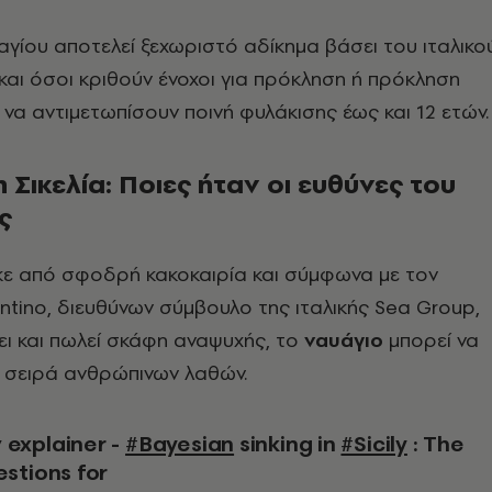
γίου αποτελεί ξεχωριστό αδίκημα βάσει του ιταλικο
 και όσοι κριθούν ένοχοι για πρόκληση ή πρόκληση
 να αντιμετωπίσουν ποινή φυλάκισης έως και 12 ετών.
 Σικελία: Ποιες ήταν οι ευθύνες του
ς
κε από σφοδρή κακοκαιρία και σύμφωνα με τον
ntino, διευθύνων σύμβουλο της ιταλικής Sea Group,
ι και πωλεί σκάφη αναψυχής, το
ναυάγιο
μπορεί να
α σειρά ανθρώπινων λαθών.
w explainer -
#Bayesian
sinking in
#Sicily
: The
estions for