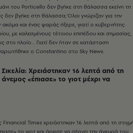
άνι του Porticello δεν βγήκε στη θάλασσα εκείνη τη
είς δεν βγήκε στη θάλασσα; Όλοι γνώριζαν για την
ν ακόμα και ένας ψαράς ήξερε, γιατί ο κυβερνήτης
οίου, με καλεσμένους τέτοιου επιπέδου και σημασίας,
υς στο πλοίο… Γιατί δεν ήταν σε κατάσταση
ναρωτήθηκε ο Constantino στο Sky News.
Σικελία: Χ
ρειάστηκαν 16 λεπτά από τη
 άνεμος «έπιασε» το γιοτ μέχρι να
 Financial Times χρειάστηκαν 16 λεπτά από τη στιγμ
πιασε» το γιοτ και άρχισε να σέρνει την άγκυρά του