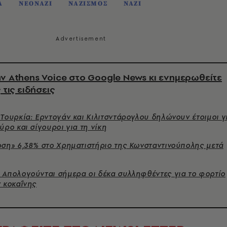
Α
ΝΕΟΝΑΖΙ
ΝΑΖΙΣΜΟΣ
ΝΑΖΙ
ν Athens Voice στο Google News κι ενημερωθείτε
 τις ειδήσεις
Τουρκία: Ερντογάν και Κιλιτσντάρογλου δηλώνουν έτοιμοι γ
ύρο και σίγουροι για τη νίκη
ώση» 6,38% στο Χρηματιστήριο της Κωνσταντινούπολης μετά
 Απολογούνται σήμερα οι δέκα συλληφθέντες για το φορτίο
ν κοκαΐνης