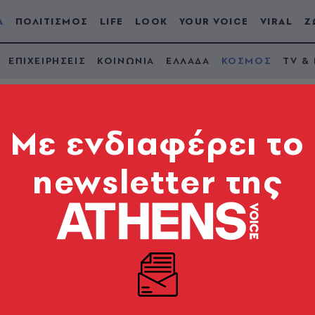
Α
ΠΟΛΙΤΙΣΜΟΣ
LIFE
LOOK
YOUR VOICE
VIRAL
Ζ
ΕΠΙΧΕΙΡΗΣΕΙΣ
ΚΟΙΝΩΝΙΑ
ΕΛΛΑΔΑ
ΚΟΣΜΟΣ
TV &
Mε ενδιαφέρει το
newsletter της
ύματα σε τρένο της
τηκε ομιλία του Χίτ
α
ς