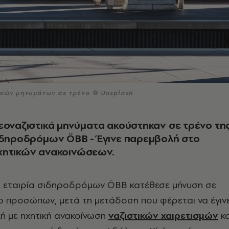
ικών μηνυμάτων σε τρένο © Unsplash
εοναζιστικά μηνύματα ακούστηκαν σε τρένο τη
ιδηροδρόμων ÖBB - Έγινε παρεμβολή στο
χητικών ανακοινώσεων.
 εταιρία σιδηροδρόμων ÖBB κατέθεσε μήνυση σε
 προσώπων, μετά τη μετάδοση που φέρεται να έγιν
κή με ηχητική ανακοίνωση
ναζιστικών χαιρετισμών
κα