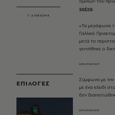
ομιλιών του πρ
τρένο
.
1’ ΔΙΑΒΑΣΜΑ
«Τα μεγάφωνα τ
Γαλλικό Πρακτορ
μετά το περιστ
γεννήθηκε ο δικ
Σύμφωνα με την
EΠΙΛΟΓΈΣ
με ένα κλειδί σ
δεν διαπιστώθη