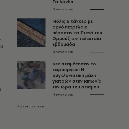
Ταϊλάνδη
Newsroom
Μόλις 6 τάνκερ με
αργό πετρέλαιο
πέρασαν τα Στενά του
,
Ορμούζ την τελευταία
εβδομάδα
ου
Newsroom
Δεν σταμάτησαν το
χειρουργείο: Η
συγκλονιστική μάχη
γιατρών στην Ιαπωνία
την ώρα του σεισμού
η
Newsroom