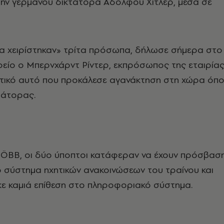
ώην γερμανού δικτάτορα Αδόλφου Χίτλερ, μέσα σε
α χειρίστηκαν» τρίτα πρόσωπα, δήλωσε σήμερα στο
είο ο Μπερνχάρντ Ρίντερ, εκπρόσωπος της εταιρίας
ατικό αυτό που προκάλεσε αγανάκτηση στη χώρα όπ
τάτορας.
 ÖBB, οι δύο ύποπτοι κατάφεραν να έχουν πρόσβασ
το σύστημα ηχητικών ανακοινώσεων του τραίνου και
κε καμιά επίθεση στο πληροφοριακό σύστημα.