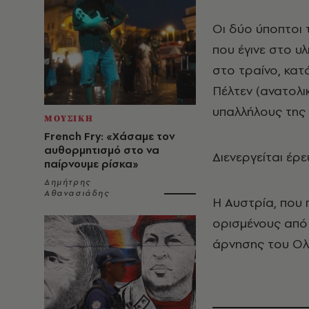
Οι δύο ύποπτοι 
που έγινε στο υ
στο τραίνο, κατ
Πέλτεν (ανατολι
υπαλλήλους της 
ΜΟΥΣΙΚΗ
French Fry: «Χάσαμε τον
αυθορμητισμό στο να
Διενεργείται έρε
παίρνουμε ρίσκα»
Δημήτρης
Αθανασιάδης
Η Αυστρία, που 
ορισμένους από
άρνησης του Ολ