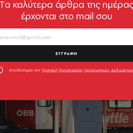
Tα καλύτερα άρθρα της ημέρα
έρχονται στο mail σου
ΕΓΓΡΑΦΗ
Αποδέχομαι την
Πολιτική Προστασίας Προσωπικών Δεδομένω