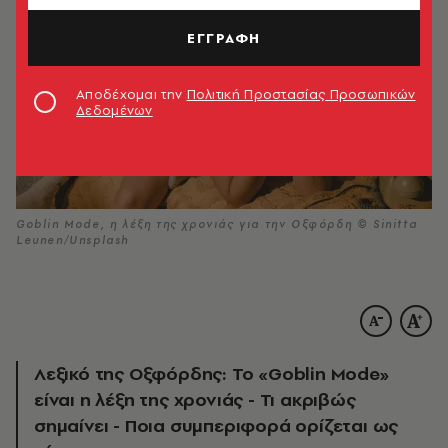
ΕΓΓΡΑΦΗ
Αποδέχομαι την
Πολιτική Προστασίας Προσωπικών
Δεδομένων
Goblin Mode, η λέξη της χρονιάς για την Οξφόρδη © Sinitta
Leunen/Unsplash
Λεξικό της Οξφόρδης: Το «Goblin Mode»
είναι η λέξη της χρονιάς - Τι ακριβώς
σημαίνει - Ποια συμπεριφορά ορίζεται ως