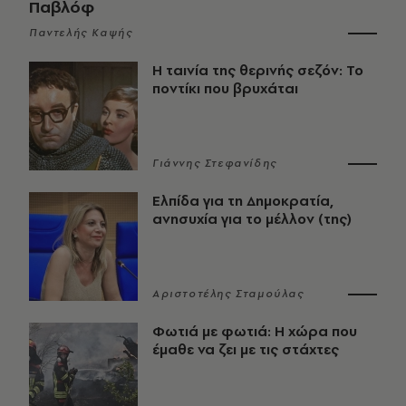
Παβλόφ
Παντελής Καψής
Η ταινία της θερινής σεζόν: Το
ποντίκι που βρυχάται
Γιάννης Στεφανίδης
Ελπίδα για τη Δημοκρατία,
ανησυχία για το μέλλον (της)
Αριστοτέλης Σταμούλας
Φωτιά με φωτιά: Η χώρα που
έμαθε να ζει με τις στάχτες