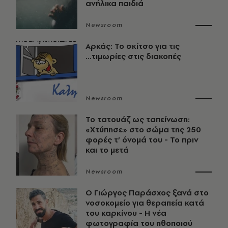
ανήλικα παιδιά
Newsroom
Αρκάς: Το σκίτσο για τις
...τιμωρίες στις διακοπές
Newsroom
Το τατουάζ ως ταπείνωση:
«Χτύπησε» στο σώμα της 250
φορές τ’ όνομά του - Το πριν
και το μετά
Newsroom
O Γιώργος Παράσχος ξανά στο
νοσοκομείο για θεραπεία κατά
του καρκίνου - Η νέα
φωτογραφία του ηθοποιού