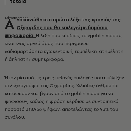
τέτοια
Α
νακοινώθηκε η πρώτη λέξη της χρονιάς της
Οξφόρδης που θα επιλεγεί με δημόσια
ψηφοφορία.
Η λέξη που κέρδισε, το «goblin mode»,
είναι ένας αργκό όρος που περιγράφει
«αδιαμαρτύρητα εγωκεντρική, τεμπέλικη, ατημέλητη
ή άπληστη» συμπεριφορά.
Ήταν μία από τις τρεις πιθανές επιλογές που επέλεξαν
οι λεξικογράφοι της Οξφόρδης. Χιλιάδες άνθρωποι
κατάφεραν να... βγουν από το goblin mode για να
ψηφίσουν, καθώς η φράση κέρδισε με συντριπτικό
ποσοστό 318.956 ψήφων, αποτελώντας το 93% του
συνόλου.