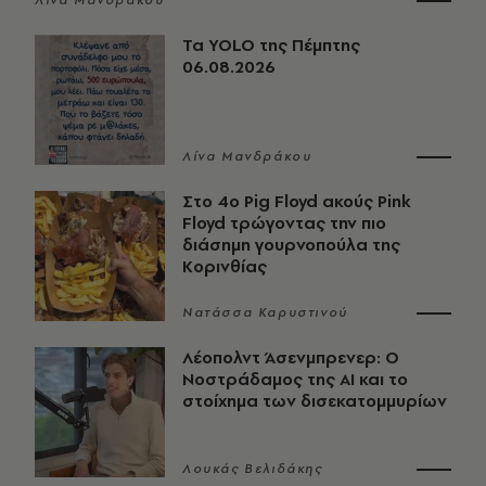
Τα YOLO της Πέμπτης
06.08.2026
Λίνα Μανδράκου
Στο 4ο Pig Floyd ακούς Pink
Floyd τρώγοντας την πιο
διάσημη γουρνοπούλα της
Κορινθίας
Νατάσσα Καρυστινού
Λέοπολντ Άσενμπρενερ: Ο
Νοστράδαμος της AI και το
στοίχημα των δισεκατομμυρίων
Λουκάς Βελιδάκης