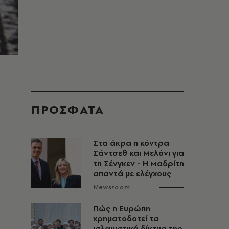
ΠΡΟΣΦΑΤΑ
Στα άκρα η κόντρα
Σάντσεθ και Μελόνι για
τη Σένγκεν - Η Μαδρίτη
απαντά με ελέγχους
Newsroom
Πώς η Ευρώπη
χρηματοδοτεί τα
ισλαμιστικά δίκτυα της