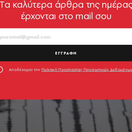
Tα καλύτερα άρθρα της ημέρα
έρχονται στο mail σου
ΕΓΓΡΑΦΗ
Αποδέχομαι την
Πολιτική Προστασίας Προσωπικών Δεδομένω