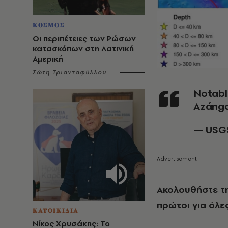
ΚΟΣΜΟΣ
Οι περιπέτειες των Ρώσων
κατασκόπων στη Λατινική
Αμερική
Σώτη Τριανταφύλλου
Notable quake, preliminary info: M 7.2 - 13 km WNW of
Azánga
— USG
Ακολουθήστε τ
πρώτοι για όλες
ΚΑΤΟΙΚΙΔΙΑ
Νίκος Χρυσάκης: Το