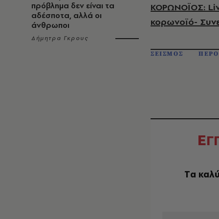
πρόβλημα δεν είναι τα
ΚΟΡΩΝΟΪΟΣ: Liv
αδέσποτα, αλλά οι
κορωνοϊό- Συν
άνθρωποι
Δήμητρα Γκρους
ΣΕΙΣΜΟΣ
ΠΕΡΟ
Ε
Γ
Tα καλύ
EMAIL