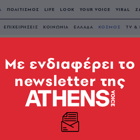
Α
ΠΟΛΙΤΙΣΜΟΣ
LIFE
LOOK
YOUR VOICE
VIRAL
Ζ
ΕΠΙΧΕΙΡΗΣΕΙΣ
ΚΟΙΝΩΝΙΑ
ΕΛΛΑΔΑ
ΚΟΣΜΟΣ
TV &
Mε ενδιαφέρει το
newsletter της
,2 Ρίχτερ στο Περού
όνησης
ιτούτο