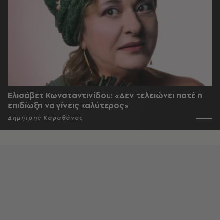
Ελισάβετ Κωνσταντινίδου: «Δεν τελειώνει ποτέ η
επιδίωξη να γίνεις καλύτερος»
Δημήτρης Καραθάνος