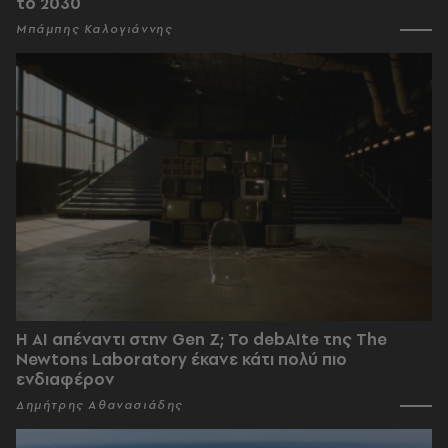
το 2030
Μπάμπης Καλογιάννης
Η AI απέναντι στην Gen Z; Το debAIte της The
Newtons Laboratory έκανε κάτι πολύ πιο
ενδιαφέρον
Δημήτρης Αθανασιάδης