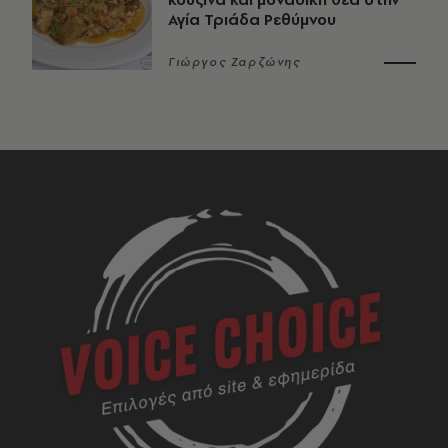
Αγία Τριάδα Ρεθύμνου
Γιώργος Ζαρζώνης