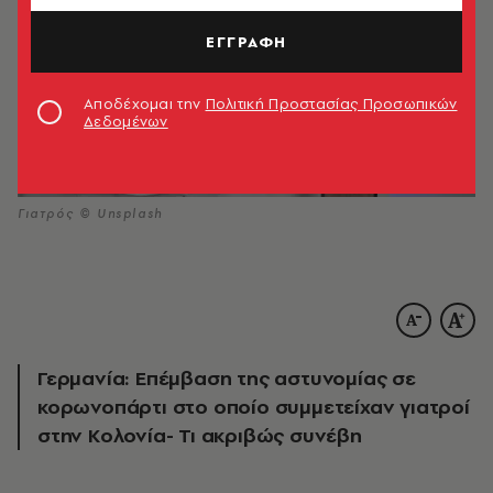
ΕΓΓΡΑΦΗ
Αποδέχομαι την
Πολιτική Προστασίας Προσωπικών
Δεδομένων
Γιατρός © Unsplash
Γερμανία: Επέμβαση της αστυνομίας σε
κορωνοπάρτι στο οποίο συμμετείχαν γιατροί
στην Κολονία- Τι ακριβώς συνέβη