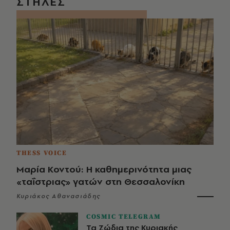
ΣΤΗΛΕΣ
THESS VOICE
Μαρία Κοντού: Η καθημερινότητα μιας
«ταΐστριας» γατών στη Θεσσαλονίκη
Κυριάκος Αθανασιάδης
COSMIC TELEGRAM
Τα Ζώδια της Κυριακής