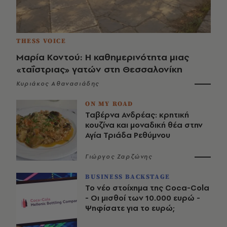
THESS VOICE
Μαρία Κοντού: Η καθημερινότητα μιας
«ταΐστριας» γατών στη Θεσσαλονίκη
Κυριάκος Αθανασιάδης
ON MY ROAD
Ταβέρνα Ανδρέας: κρητική
κουζίνα και μοναδική θέα στην
Αγία Τριάδα Ρεθύμνου
Γιώργος Ζαρζώνης
BUSINESS BACKSTAGE
Το νέο στοίχημα της Coca-Cola
- Οι μισθοί των 10.000 ευρώ -
Ψηφίσατε για το ευρώ;