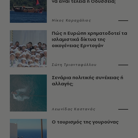
να είναι τέλεια η Οδύσσεια;
Νίκος Καραχάλιος
Πώς η Ευρώπη χρηματοδοτεί τα
ισλαμιστικά δίκτυα της
οικογένειας Ερντογάν
Σώτη Τριανταφύλλου
Σενάρια πολιτικής συνέχειας ή
αλλαγής;
Λεωνίδας Καστανάς
Ο τουρισμός της γουρούνας