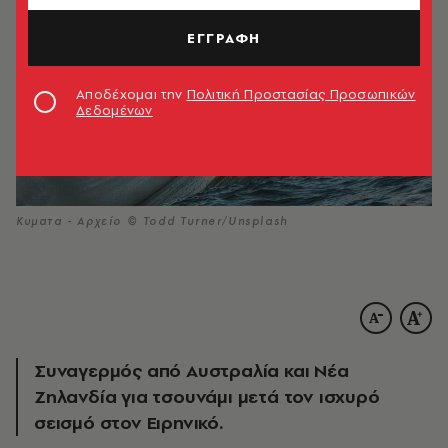
ΕΓΓΡΑΦΗ
Αποδέχομαι την
Πολιτική Προστασίας Προσωπικών
Δεδομένων
Κυματα - Αρχείο © Todd Turner/Unsplash
Συναγερμός από Αυστραλία και Νέα
Ζηλανδία για τσουνάμι μετά τον ισχυρό
σεισμό στον Ειρηνικό.