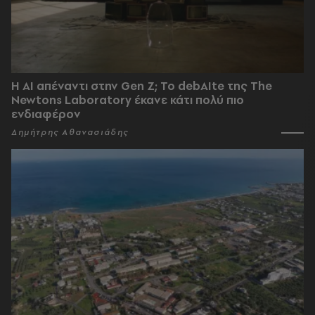
Η AI απέναντι στην Gen Z; Το debAIte της The
Newtons Laboratory έκανε κάτι πολύ πιο
ενδιαφέρον
Δημήτρης Αθανασιάδης