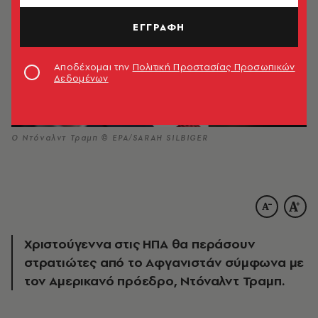
ΕΓΓΡΑΦΗ
Αποδέχομαι την
Πολιτική Προστασίας Προσωπικών
Δεδομένων
Ο Ντόναλντ Τραμπ © EPA/SARAH SILBIGER
Χριστούγεννα στις ΗΠΑ θα περάσουν
στρατιώτες από το Αφγανιστάν σύμφωνα με
τον Αμερικανό πρόεδρο, Ντόναλντ Τραμπ.