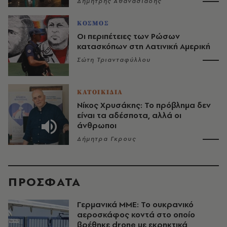
Δημήτρης Αθανασιάδης
ΚΟΣΜΟΣ
Οι περιπέτειες των Ρώσων
κατασκόπων στη Λατινική Αμερική
Σώτη Τριανταφύλλου
ΚΑΤΟΙΚΙΔΙΑ
Νίκος Χρυσάκης: Το πρόβλημα δεν
είναι τα αδέσποτα, αλλά οι
άνθρωποι
Δήμητρα Γκρους
ΠΡΟΣΦΑΤΑ
Γερμανικά ΜΜΕ: Το ουκρανικό
αεροσκάφος κοντά στο οποίο
βρέθηκε drone με εκρηκτικά,