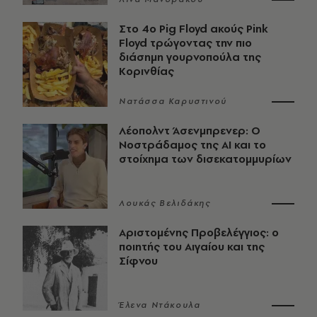
Στο 4ο Pig Floyd ακούς Pink
Floyd τρώγοντας την πιο
διάσημη γουρνοπούλα της
Κορινθίας
Νατάσσα Καρυστινού
Λέοπολντ Άσενμπρενερ: Ο
Νοστράδαμος της AI και το
στοίχημα των δισεκατομμυρίων
Λουκάς Βελιδάκης
Αριστομένης Προβελέγγιος: ο
ποιητής του Αιγαίου και της
Σίφνου
Έλενα Ντάκουλα