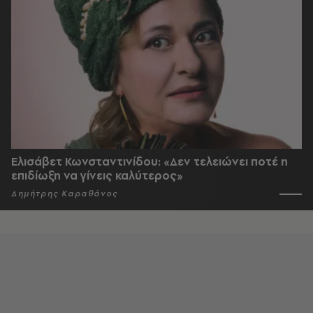
Ελισάβετ Κωνσταντινίδου: «Δεν τελειώνει ποτέ η
επιδίωξη να γίνεις καλύτερος»
Δημήτρης Καραθάνος