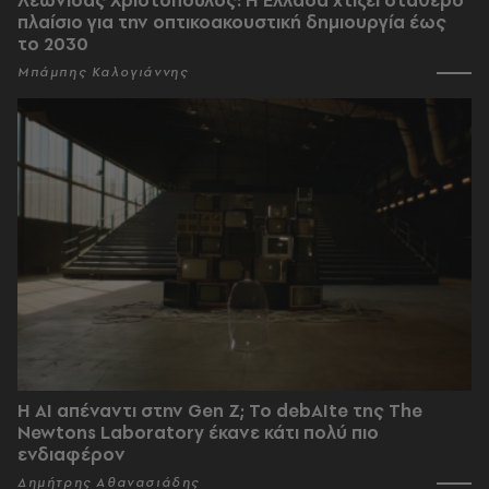
Λεωνίδας Χριστόπουλος: Η Ελλάδα χτίζει σταθερό
πλαίσιο για την οπτικοακουστική δημιουργία έως
το 2030
Μπάμπης Καλογιάννης
Η AI απέναντι στην Gen Z; Το debAIte της The
Newtons Laboratory έκανε κάτι πολύ πιο
ενδιαφέρον
Δημήτρης Αθανασιάδης