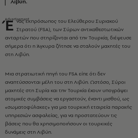
Λιβύη.
Έ
νας εκπρόσωπος του Ελεύθερου Συριακού
Στρατού (FSA), των Σύρων αντικαθεστωτικών
ανταρτών που στηρίζονται από την Τουρκία, διέψευσε
σήμερα ότι η Άγκυρα ζήτησε να σταλούν μαχητές του
στη Λιβύη.
Μια στρατιωτική πηγή του FSA είπε ότι δεν
αναπτύσσονται μέλη του στη Λιβύη. Ωστόσο, Σύροι
μαχητές στη Συρία και την Τουρκία έχουν υπογράψει
ατομικές συμβάσεις να εργαστούν, έναντι μισθού, ως
«σωματοφύλακες» για μια τουρκική εταιρεία παροχής
υπηρεσιών ασφαλείας, για να προστατεύουν τις
βάσεις που θα χρησιμοποιήσουν οι τουρκικές
δυνάμεις στη Λιβύη.