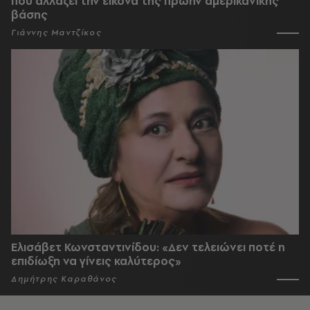
που αλλάζει την εικόνα της πρώην αμερικανικής
βάσης
Γιάννης Μαντζίκος
Ελισάβετ Κωνσταντινίδου: «Δεν τελειώνει ποτέ η
επιδίωξη να γίνεις καλύτερος»
Δημήτρης Καραθάνος