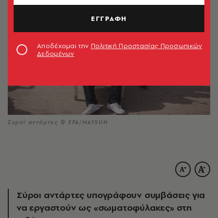
ΕΓΓΡΑΦΗ
Αποδέχομαι την
Πολιτική Προστασίας Προσωπικών
Δεδομένων
Συροί αντάρτες © EPA/MAYSUN
Σύροι αντάρτες υπογράφουν συμβάσεις για
να εργαστούν ως «σωματοφύλακες» στη