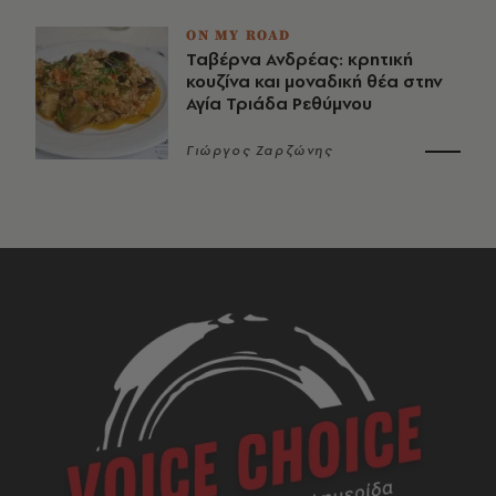
ON MY ROAD
Ταβέρνα Ανδρέας: κρητική
κουζίνα και μοναδική θέα στην
Αγία Τριάδα Ρεθύμνου
Γιώργος Ζαρζώνης