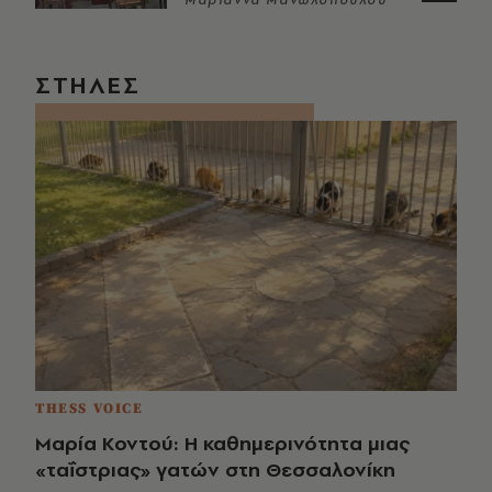
Μαριάννα Μανωλοπούλου
ΣΤΗΛΕΣ
THESS VOICE
Μαρία Κοντού: Η καθημερινότητα μιας
«ταΐστριας» γατών στη Θεσσαλονίκη