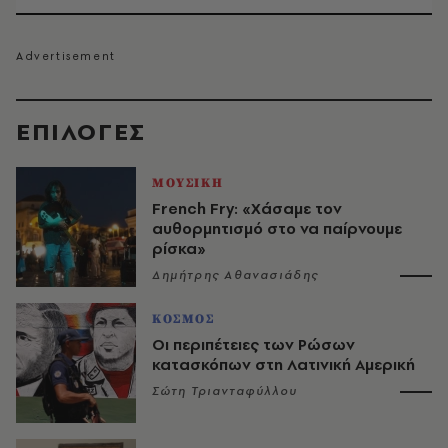
EΠΙΛΟΓΈΣ
ΜΟΥΣΙΚΗ
French Fry: «Χάσαμε τον
αυθορμητισμό στο να παίρνουμε
ρίσκα»
Δημήτρης Αθανασιάδης
ΚΟΣΜΟΣ
Οι περιπέτειες των Ρώσων
κατασκόπων στη Λατινική Αμερική
Σώτη Τριανταφύλλου