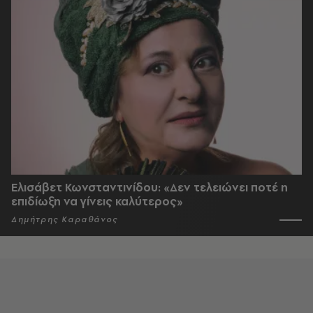
Ελισάβετ Κωνσταντινίδου: «Δεν τελειώνει ποτέ η
επιδίωξη να γίνεις καλύτερος»
Δημήτρης Καραθάνος