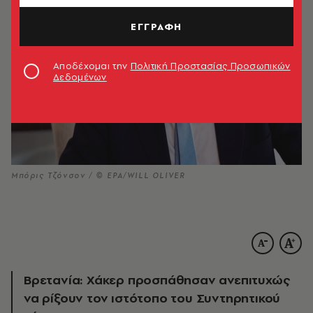
ΕΓΓΡΑΦΗ
Αποδέχομαι την
Πολιτική Προστασίας Προσωπικών
Δεδομένων
Μπόρις Τζόνσον / © EPA/WILL OLIVER
Βρετανία: Χάκερ προσπάθησαν ανεπιτυχώς
να ρίξουν τον ιστότοπο του Συντηρητικού