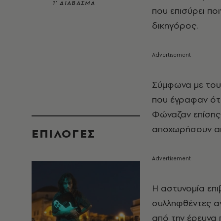
1’ ΔΙΑΒΑΣΜΑ
που επισύρει ποι
δικηγόρος.
Σύμφωνα με του
που έγραφαν ότι
Φώναζαν επίσης
αποχωρήσουν από
EΠΙΛΟΓΈΣ
Η αστυνομία επι
συλληφθέντες αν
από την έρευνα 