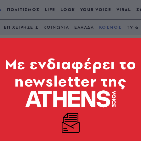
Α
ΠΟΛΙΤΙΣΜΟΣ
LIFE
LOOK
YOUR VOICE
VIRAL
Ζ
ΕΠΙΧΕΙΡΗΣΕΙΣ
ΚΟΙΝΩΝΙΑ
ΕΛΛΑΔΑ
ΚΟΣΜΟΣ
TV &
Mε ενδιαφέρει το
newsletter της
 «δολοφόνο» και δι
ος
φυλάκιση δέκα ετών