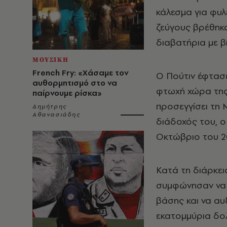
κάλεσμα για φυλε
ζεύγους βρέθηκα
διαβατήρια με βί
ΜΟΥΣΙΚΗ
French Fry: «Χάσαμε τον
Ο Πούτιν έφτασε
αυθορμητισμό στο να
φτωχή χώρα της 
παίρνουμε ρίσκα»
προσεγγίσει τη 
Δημήτρης
Αθανασιάδης
διάδοχός του, ο
Οκτώβριο του 20
Κατά τη διάρκει
συμφώνησαν να 
βάσης και να αυ
εκατομμύρια δο