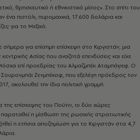
τικό, θρησκευτικό ή εθνικιστικό μίσος». Στο σπίτι του
ν ένα πιστόλι, πυρομαχικά, 17.600 δολάρια και
ζες για το Μεξικό.
 σήμερα για επίσημη επίσκεψη στο Κιργιστάν, μια
κεντρικής Ασίας που αναζητά επενδύσεις και είχε
Μόσχα επί προεδρίας του Αλμαζμπέκ Αταμπάγιεφ. Ο
 Σουρονμπάι Ζενμπέκοφ, που εξελέγη πρόεδρος τον
17, ακολουθεί την ίδια πολιτική γραμμή.
α της επίσκεψης του Πούτιν, οι δύο χώρες
παραταθεί η μίσθωση της ρωσικής στρατιωτικής
ξηθεί η ετήσια αποζημίωση για το Κιργιστάν στα 4,7
λάρια.