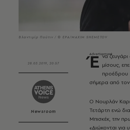
Βλαντιμίρ Πούτιν / © EPA/MAXIM SHEMETOV
Έ
να ζευγάρι
28.03.2019, 20:57
μίσους, επ
προέδρου Β
σήμερα από τον
Ο Νουρλάν Καρι
Τετάρτη ενώ δι
Newsroom
Μπισκέκ, την πρ
«Διώκονται για 