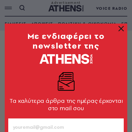
VOICE RADIO
ΕΙΔΗΣΕΙΣ
ΑΠΟΨΕΙΣ
ΠΟΛΙΤΙΚΗ & ΟΙΚΟΝΟΜΙΑ
ΕΠΙ
Mε ενδιαφέρει το
newsletter της
ΚΟΣΜΟΣ
Με τρένο για το Βιετνάμ
αναχώρησε ο Κιμ Γιονγκ Ουν
Για την δεύτερη συνάντηση με τον Ντόναλντ Τραμπ
Newsroom
Tα καλύτερα άρθρα της ημέρας έρχονται
23.02.2019, 13:33
1’ ΔΙΑΒΑΣΜΑ
στο mail σου