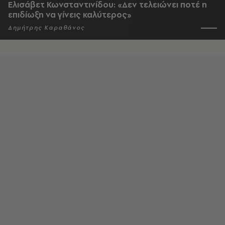
Ελισάβετ Κωνσταντινίδου: «Δεν τελειώνει ποτέ η
επιδίωξη να γίνεις καλύτερος»
Δημήτρης Καραθάνος