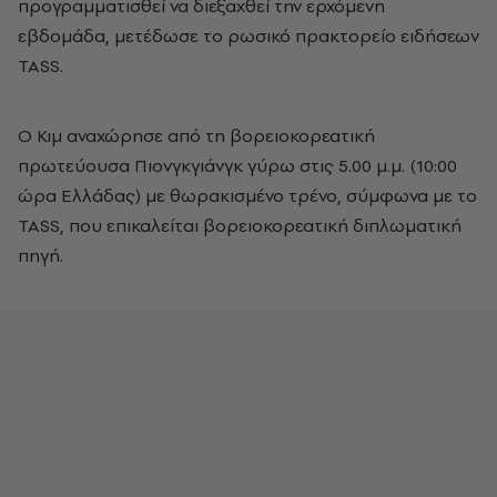
προγραμματισθεί να διεξαχθεί την ερχόμενη
εβδομάδα, μετέδωσε το ρωσικό πρακτορείο ειδήσεων
TASS.
Ο Κιμ αναχώρησε από τη βορειοκορεατική
πρωτεύουσα Πιονγκγιάνγκ γύρω στις 5.00 μ.μ. (10:00
ώρα Ελλάδας) με θωρακισμένο τρένο, σύμφωνα με το
TASS, που επικαλείται βορειοκορεατική διπλωματική
πηγή.