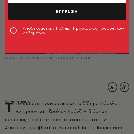
ΕΓΓΡΑΦΗ
Αποδέχομαι την
Πολιτική Προστασίας Προσωπικών
Δεδομένων
EPA/FOTO-KERSCHI.AT/WERNER KERSCHBAU
Τ
ι συμβαίνει πραγματικά με το δίδυμο Πάμελα
Άντερσον και Τζούλιαν Ασάνζ. Η διάσημη
ηθοποιός επισκέπτεται κατά διαστήματα τον
Αυστραλό ακτιβιστή στην πρεσβεία του Ισημερινού