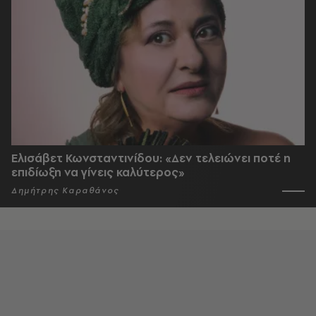
Ελισάβετ Κωνσταντινίδου: «Δεν τελειώνει ποτέ η
επιδίωξη να γίνεις καλύτερος»
Δημήτρης Καραθάνος