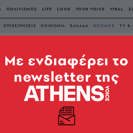
Α
ΠΟΛΙΤΙΣΜΟΣ
LIFE
LOOK
YOUR VOICE
VIRAL
Ζ
ΕΠΙΧΕΙΡΗΣΕΙΣ
ΚΟΙΝΩΝΙΑ
ΕΛΛΑΔΑ
ΚΟΣΜΟΣ
TV &
Mε ενδιαφέρει το
newsletter της
χώρηση των ρωσικών
 τη Συρία (video)
 Καύκασο