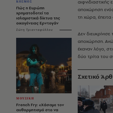
αιφνιδιαστικής 
ΚΟΣΜΟΣ
Πώς η Ευρώπη
αποχώρηση ενός
χρηματοδοτεί τα
τη χώρα, έπειτ
ισλαμιστικά δίκτυα της
οικογένειας Ερντογάν
Σώτη Τριανταφύλλου
Δεν διευκρίνισ
αποχώρηση. Ανώ
έκαναν λόγο, στ
δύο τρίτα του σ
Σχετικό Άρ
ΜΟΥΣΙΚΗ
French Fry: «Χάσαμε τον
αυθορμητισμό στο να