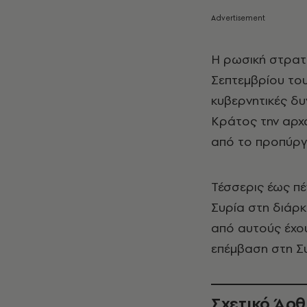
Η ρωσική στρατι
Σεπτεμβρίου του
κυβερνητικές δ
Κράτος την αρχ
από το προπύργι
Τέσσερις έως πέ
Συρία στη διάρκ
από αυτούς έχο
επέμβαση στη Συ
Σχετικό Άρ