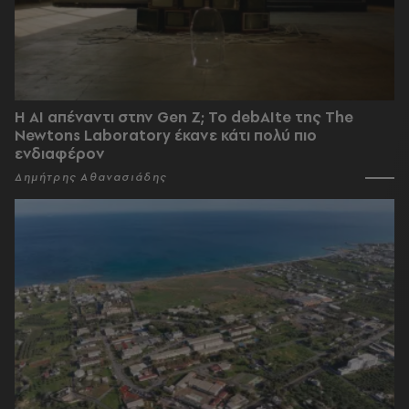
Η AI απέναντι στην Gen Z; Το debAIte της The
Newtons Laboratory έκανε κάτι πολύ πιο
ενδιαφέρον
Δημήτρης Αθανασιάδης