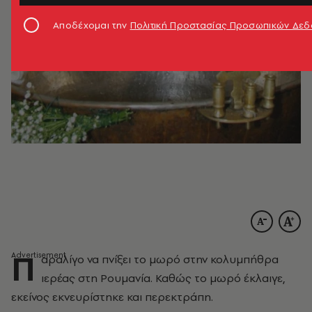
Αποδέχομαι την
Πολιτική Προστασίας Προσωπικών Δε
Π
αραλίγο να πνίξει το μωρό στην κολυμπήθρα
ιερέας στη Ρουμανία. Καθώς το μωρό έκλαιγε,
εκείνος εκνευρίστηκε και περεκτράπη.