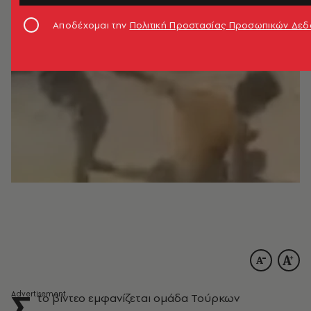
Αποδέχομαι την
Πολιτική Προστασίας Προσωπικών Δε
Σ
το βίντεο εμφανίζεται ομάδα Τούρκων