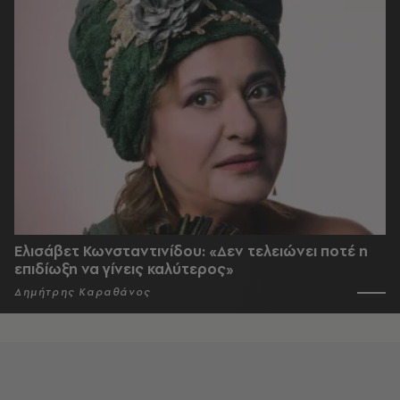
Ελισάβετ Κωνσταντινίδου: «Δεν τελειώνει ποτέ η
επιδίωξη να γίνεις καλύτερος»
Δημήτρης Καραθάνος