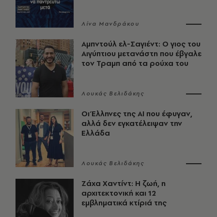
Λίνα Μανδράκου
Αμπντούλ ελ-Σαγιέντ: Ο γιος του
Αιγύπτιου μετανάστη που έβγαλε
τον Τραμπ από τα ρούχα του
Λουκάς Βελιδάκης
Οι Έλληνες της ΑΙ που έφυγαν,
αλλά δεν εγκατέλειψαν την
Ελλάδα
Λουκάς Βελιδάκης
Ζάχα Χαντίντ: Η ζωή, η
αρχιτεκτονική και 12
εμβληματικά κτίριά της