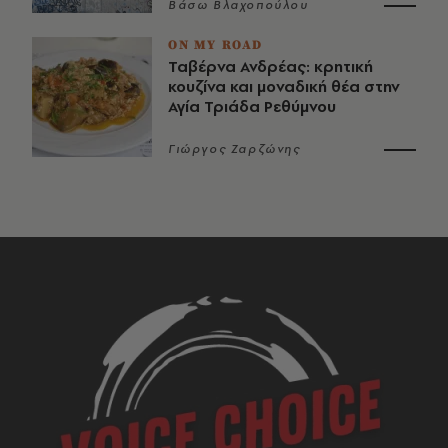
Βάσω Βλαχοπούλου
ON MY ROAD
Ταβέρνα Ανδρέας: κρητική
κουζίνα και μοναδική θέα στην
Αγία Τριάδα Ρεθύμνου
Γιώργος Ζαρζώνης