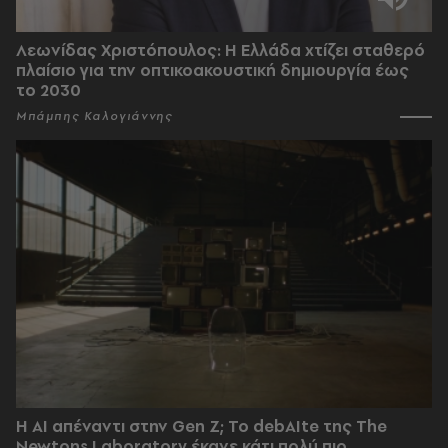
Λεωνίδας Χριστόπουλος: Η Ελλάδα χτίζει σταθερό
πλαίσιο για την οπτικοακουστική δημιουργία έως
το 2030
Μπάμπης Καλογιάννης
Η AI απέναντι στην Gen Z; Το debAIte της The
Newtons Laboratory έκανε κάτι πολύ πιο