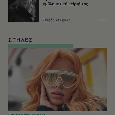
εμβληματικά κτίριά της
Μπήλη Στεφανή
ΣΤΗΛΕΣ