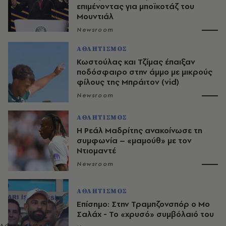
επιμένοντας για μποϊκοτάζ του
Μουντιάλ
Newsroom
ΑΘΛΗΤΙΣΜΟΣ
Κωστούλας και Τζίμας έπαιξαν
ποδόσφαιρο στην άμμο με μικρούς
φίλους της Μπράιτον (vid)
Newsroom
ΑΘΛΗΤΙΣΜΟΣ
Η Ρεάλ Μαδρίτης ανακοίνωσε τη
συμφωνία – «μαμούθ» με τον
Ντιομαντέ
Newsroom
ΑΘΛΗΤΙΣΜΟΣ
Επίσημο: Στην Τραμπζονσπόρ ο Μο
Σαλάχ - Το «χρυσό» συμβόλαιό του