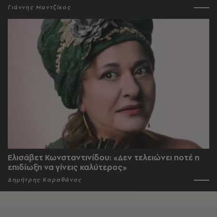
Γιάννης Μαντζίκος
Ελισάβετ Κωνσταντινίδου: «Δεν τελειώνει ποτέ η
επιδίωξη να γίνεις καλύτερος»
Δημήτρης Καραθάνος