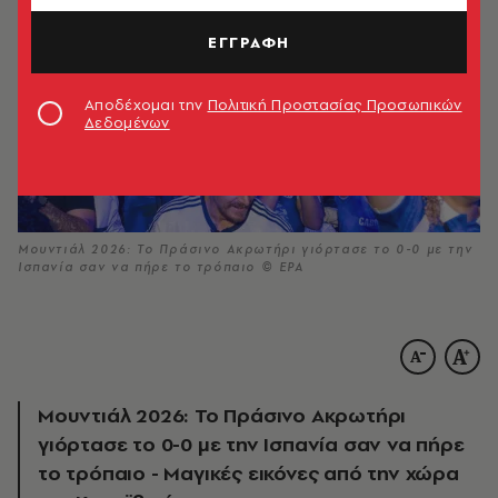
ΕΓΓΡΑΦΗ
Αποδέχομαι την
Πολιτική Προστασίας Προσωπικών
Δεδομένων
Μουντιάλ 2026: Το Πράσινο Ακρωτήρι γιόρτασε το 0-0 με την
Ισπανία σαν να πήρε το τρόπαιο © EPA
Μουντιάλ 2026: Το Πράσινο Ακρωτήρι
γιόρτασε το 0-0 με την Ισπανία σαν να πήρε
το τρόπαιο - Μαγικές εικόνες από την χώρα