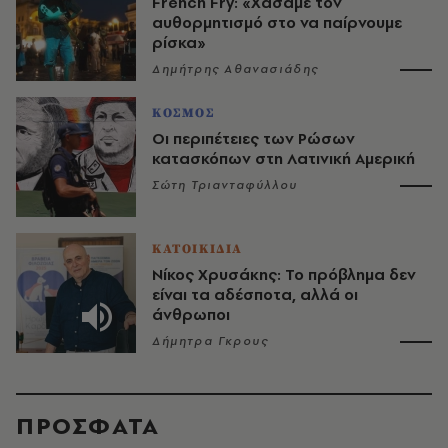
French Fry: «Χάσαμε τον
αυθορμητισμό στο να παίρνουμε
ρίσκα»
Δημήτρης Αθανασιάδης
ΚΟΣΜΟΣ
Οι περιπέτειες των Ρώσων
κατασκόπων στη Λατινική Αμερική
Σώτη Τριανταφύλλου
ΚΑΤΟΙΚΙΔΙΑ
Νίκος Χρυσάκης: Το πρόβλημα δεν
είναι τα αδέσποτα, αλλά οι
άνθρωποι
Δήμητρα Γκρους
ΠΡΟΣΦΑΤΑ