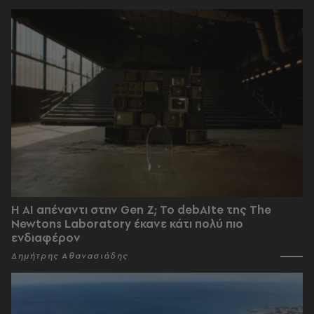
Η AI απέναντι στην Gen Z; Το debAIte της The
Newtons Laboratory έκανε κάτι πολύ πιο
ενδιαφέρον
Δημήτρης Αθανασιάδης