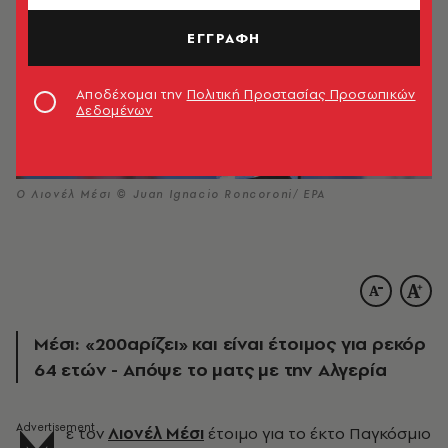
ΕΓΓΡΑΦΗ
Αποδέχομαι την
Πολιτική Προστασίας Προσωπικών
Δεδομένων
Ο Λιονέλ Μέσι © Juan Ignacio Roncoroni/ EPA
Μέσι: «200αρίζει» και είναι έτοιμος για ρεκόρ
64 ετών - Απόψε το ματς με την Αλγερία
Μ
ε τον
Λιονέλ Μέσι
έτοιμο για το έκτο Παγκόσμιο