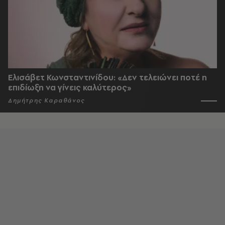
Ελισάβετ Κωνσταντινίδου: «Δεν τελειώνει ποτέ η
επιδίωξη να γίνεις καλύτερος»
Δημήτρης Καραθάνος