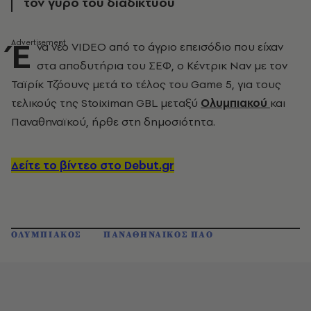
τον γύρο του διαδικτύου
Έ
να νέο VIDEO από το άγριο επεισόδιο που είχαν
στα αποδυτήρια του ΣΕΦ, ο Κέντρικ Ναν με τον
Ταϊρίκ Τζόουνς μετά το τέλος του Game 5, για τους
τελικούς της Stoiximan GBL μεταξύ
Ολυμπιακού
και
Παναθηναϊκού, ήρθε στη δημοσιότητα.
Δείτε το βίντεο στο Debut.gr
ΟΛΥΜΠΙΑΚΟΣ
ΠΑΝΑΘΗΝΑΙΚΟΣ ΠΑΟ