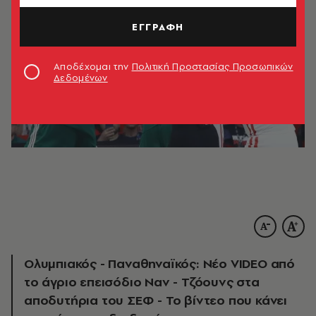
ΕΓΓΡΑΦΗ
Αποδέχομαι την
Πολιτική Προστασίας Προσωπικών
Δεδομένων
Ολυμπιακός - Παναθηναϊκός: Νέο VIDEO από
το άγριο επεισόδιο Ναν - Τζόουνς στα
αποδυτήρια του ΣΕΦ - Το βίντεο που κάνει