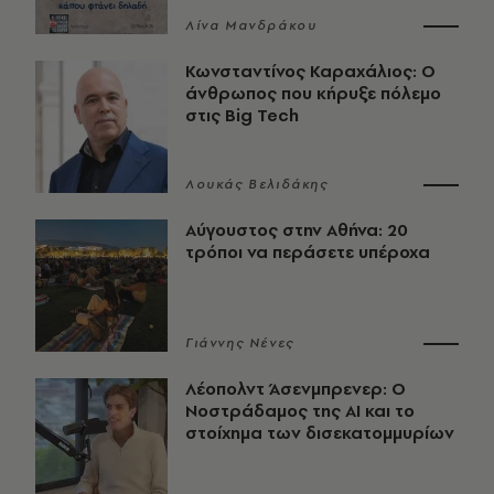
Λίνα Μανδράκου
Κωνσταντίνος Καραχάλιος: Ο
άνθρωπος που κήρυξε πόλεμο
στις Big Tech
Λουκάς Βελιδάκης
Αύγουστος στην Αθήνα: 20
τρόποι να περάσετε υπέροχα
Γιάννης Νένες
Λέοπολντ Άσενμπρενερ: Ο
Νοστράδαμος της AI και το
στοίχημα των δισεκατομμυρίων