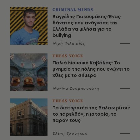
CRIMINAL MINDS
Βαγγέλης Γιακουμάκης: Ένας
θάνατος που ανάγκασε την
Ελλάδα να μιλήσει για το
bullying
Μιμή Φιλιππίδη
THESS VOICE
Παλιά Μουσική Καβάλας: Το
μνημείο της πόλης που ενώνει το
χθες με το σήμερα
Μανίνα Ζουμπουλάκη
THESS VOICE
Τα διατηρητέα της Βαλαωρίτου:
το παρελθόν, η ιστορία, το
παρόν τους
Ελένη Τρούγκου