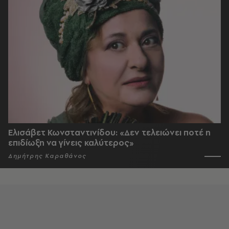
Ελισάβετ Κωνσταντινίδου: «Δεν τελειώνει ποτέ η
επιδίωξη να γίνεις καλύτερος»
Δημήτρης Καραθάνος