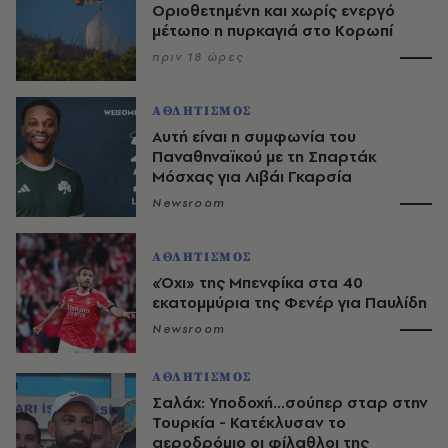
Οριοθετημένη και χωρίς ενεργό
μέτωπο η πυρκαγιά στο Κορωπί
πριν 18 ώρες
ΑΘΛΗΤΙΣΜΟΣ
Αυτή είναι η συμφωνία του
Παναθηναϊκού με τη Σπαρτάκ
Μόσχας για Λιβάι Γκαρσία
Newsroom
ΑΘΛΗΤΙΣΜΟΣ
«Όχι» της Μπενφίκα στα 40
εκατομμύρια της Φενέρ για Παυλίδη
Newsroom
ΑΘΛΗΤΙΣΜΟΣ
Σαλάχ: Υποδοχή...σούπερ σταρ στην
Τουρκία - Κατέκλυσαν το
αεροδρόμιο οι φίλαθλοι της