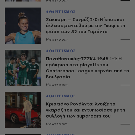
Newsroom
ΑΘΛΗΤΙΣΜΟΣ
Σάκκαρη – Σονμέζ 2-0: Νίκησε και
έκλεισε ραντεβού με την Γκοφ στη
φάση των 32 του Τορόντο
Newsroom
ΑΘΛΗΤΙΣΜΟΣ
Παναθηναϊκός-ΤΣΣΚΑ 1948 1-1: Η
πρόκριση στα playoffs του
Conference League περνάει από τη
Βουλγαρία
Newsroom
ΑΘΛΗΤΙΣΜΟΣ
Κριστιάνο Ρονάλντο: Άνοιξε το
γκαράζ του και εντυπωσίασε με τη
συλλογή των supercars του
Newsroom