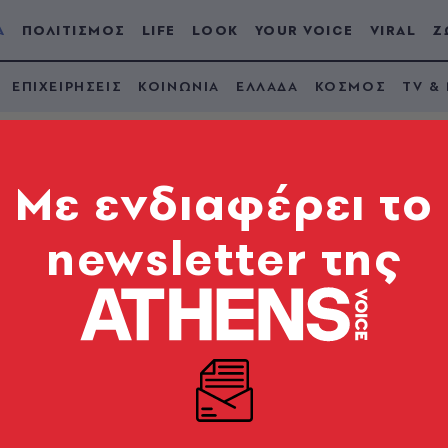
Α
ΠΟΛΙΤΙΣΜΟΣ
LIFE
LOOK
YOUR VOICE
VIRAL
Ζ
ΕΠΙΧΕΙΡΗΣΕΙΣ
ΚΟΙΝΩΝΙΑ
ΕΛΛΑΔΑ
ΚΟΣΜΟΣ
TV &
Mε ενδιαφέρει το
newsletter της
 Μπράβο στον Ολυμπ
 πρωταθλητές
 Παναθηναϊκού