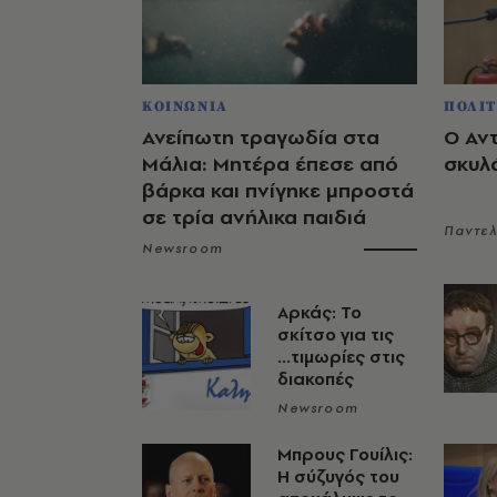
ΚΟΙΝΩΝΙΑ
ΠΟΛΙΤ
Ανείπωτη τραγωδία στα
Ο Αν
Μάλια: Μητέρα έπεσε από
σκυλ
βάρκα και πνίγηκε μπροστά
σε τρία ανήλικα παιδιά
Παντε
Newsroom
Αρκάς: Το
σκίτσο για τις
...τιμωρίες στις
διακοπές
Newsroom
Μπρους Γουίλις:
Η σύζυγός του