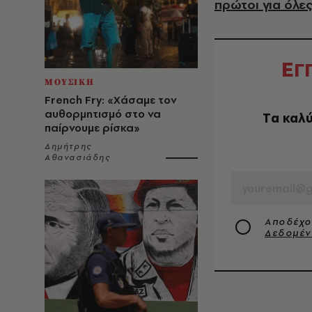
πρώτοι για όλες
Ε
Γ
ΜΟΥΣΙΚΗ
French Fry: «Χάσαμε τον
αυθορμητισμό στο να
Tα καλύ
παίρνουμε ρίσκα»
Δημήτρης
Αθανασιάδης
EMAIL
Αποδέχο
Δεδομέ