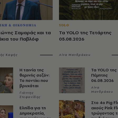
ΙΚΗ & ΟΙΚΟΝΟΜΙΑ
YOLO
τώνης Σαμαράς και τα
Τα YOLO της Τετάρτης
άκια του Παβλόφ
05.08.2026
λής Καψής
Λίνα Μανδράκου
Η ταινία της
Τα YOLO της
θερινής σεζόν:
Πέμπτης
Το ποντίκι που
06.08.2026
βρυχάται
Λίνα
Μανδράκου
Γιάννης
Στεφανίδης
Στο 4ο Pig Fl
Ελπίδα για τη
ακούς Pink F
Δημοκρατία,
τρώγοντας τ