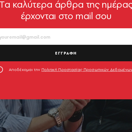
Tα καλύτερα άρθρα της ημέρα
έρχονται στο mail σου
ΕΓΓΡΑΦΗ
Αποδέχομαι την
Πολιτική Προστασίας Προσωπικών Δεδομένω