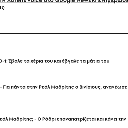
ν Athens Voice στο Google News κι ενημερωθε
ις
-1: Έβαλε τα χέρια του και έβγαλε τα μάτια του
– Για πάντα στην Ρεάλ Μαδρίτης ο Βινίσιους, ανανέωσε
άλ Μαδρίτης; - Ο Ρόδρι επαναπατρίζεται και κάνει την