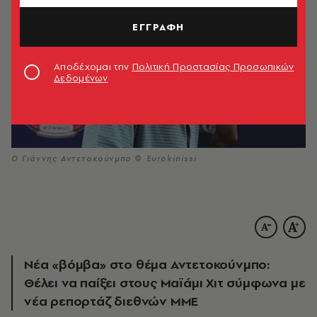
ΕΓΓΡΑΦΗ
Αποδέχομαι την
Πολιτική Προστασίας Προσωπικών
Δεδομένων
Ο Γιάννης Αντετοκούνμπο © Eurokinissi
Νέα «βόμβα» στο θέμα Αντετοκούνμπο:
Θέλει να παίξει στους Μαϊάμι Χιτ σύμφωνα με
νέα ρεπορτάζ διεθνών ΜΜΕ