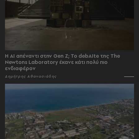
Η AI απέναντι στην Gen Z; Το debAIte της The
Newtons Laboratory έκανε κάτι πολύ πιο
ενδιαφέρον
Δημήτρης Αθανασιάδης