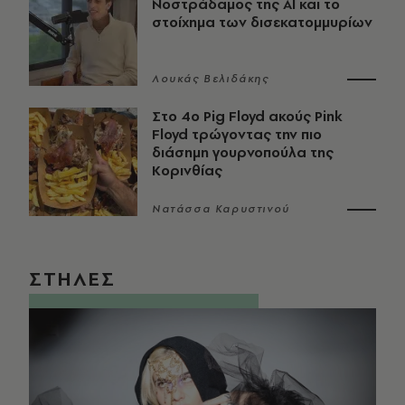
Νοστράδαμος της AI και το
στοίχημα των δισεκατομμυρίων
Λουκάς Βελιδάκης
Στο 4ο Pig Floyd ακούς Pink
Floyd τρώγοντας την πιο
διάσημη γουρνοπούλα της
Κορινθίας
Νατάσσα Καρυστινού
ΣΤΗΛΕΣ