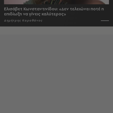
Ελισάβετ Κωνσταντινίδου: «Δεν τελειώνει ποτέ η
επιδίωξη να γίνεις καλύτερος»
Δημήτρης Καραθάνος