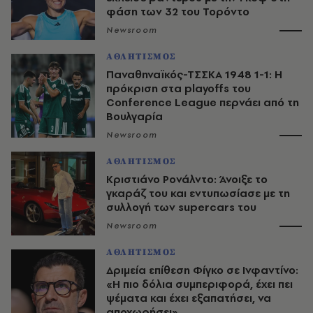
φάση των 32 του Τορόντο
Newsroom
ΑΘΛΗΤΙΣΜΟΣ
Παναθηναϊκός-ΤΣΣΚΑ 1948 1-1: Η
πρόκριση στα playoffs του
Conference League περνάει από τη
Βουλγαρία
Newsroom
ΑΘΛΗΤΙΣΜΟΣ
Κριστιάνο Ρονάλντο: Άνοιξε το
γκαράζ του και εντυπωσίασε με τη
συλλογή των supercars του
Newsroom
ΑΘΛΗΤΙΣΜΟΣ
Δριμεία επίθεση Φίγκο σε Ινφαντίνο:
«Η πιο δόλια συμπεριφορά, έχει πει
ψέματα και έχει εξαπατήσει, να
αποχωρήσει»