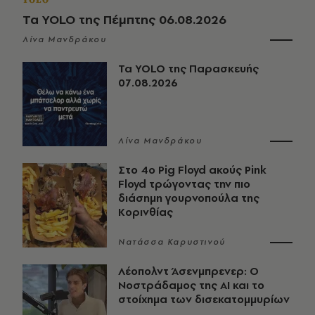
YOLO
Τα YOLO της Πέμπτης 06.08.2026
Λίνα Μανδράκου
Τα YOLO της Παρασκευής
07.08.2026
Λίνα Μανδράκου
Στο 4ο Pig Floyd ακούς Pink
Floyd τρώγοντας την πιο
διάσημη γουρνοπούλα της
Κορινθίας
Νατάσσα Καρυστινού
Λέοπολντ Άσενμπρενερ: Ο
Νοστράδαμος της AI και το
στοίχημα των δισεκατομμυρίων