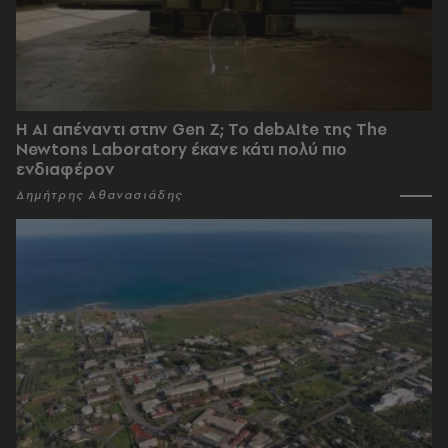
Η AI απέναντι στην Gen Z; Το debAIte της The
Newtons Laboratory έκανε κάτι πολύ πιο
ενδιαφέρον
Δημήτρης Αθανασιάδης