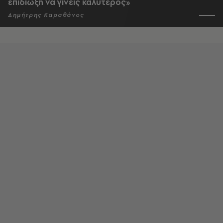
επιδίωξη να γίνεις καλύτερος»
Δημήτρης Καραθάνος