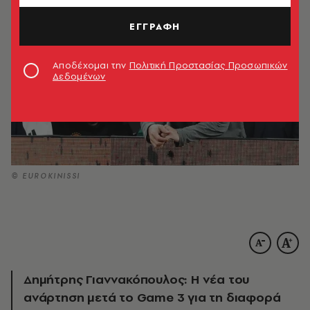
ΕΓΓΡΑΦΗ
Αποδέχομαι την
Πολιτική Προστασίας Προσωπικών
Δεδομένων
© EUROKINISSI
Δημήτρης Γιαννακόπουλος: H νέα του
ανάρτηση μετά το Game 3 για τη διαφορά