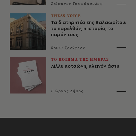
Στέφανος Τσιτσόπουλος
THESS VOICE
Τα διατηρητέα της Βαλαωρίτου:
το παρελθόν, η ιστορία, το
παρόν τους
Ελένη Τρούγκου
ΤΟ ΠΟΙΗΜΑ ΤΗΣ ΗΜΕΡΑΣ
Λίλλυ Κοτσώνη, Κλεινόν άστυ
Γιώργος Δήμος