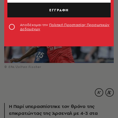
ΕΓΓΡΑΦΗ
Αποδέχομαι την
Πολιτική Προστασίας Προσωπικών
Δεδομένων
© EPA/Zoltan Fischer
Η Παρί υπερασπίστηκε τον θρόνο της
επικρατώντας της Άρσεναλ με 4-3 στα