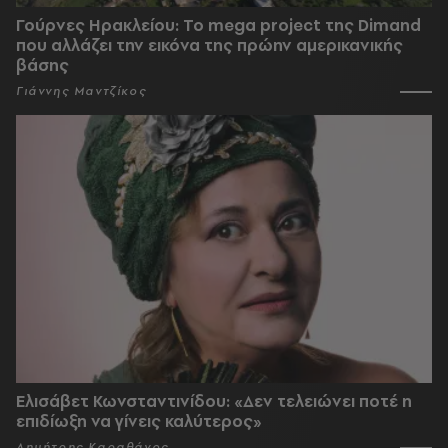
Γούρνες Ηρακλείου: To mega project της Dimand
που αλλάζει την εικόνα της πρώην αμερικανικής
βάσης
Γιάννης Μαντζίκος
Ελισάβετ Κωνσταντινίδου: «Δεν τελειώνει ποτέ η
επιδίωξη να γίνεις καλύτερος»
Δημήτρης Καραθάνος