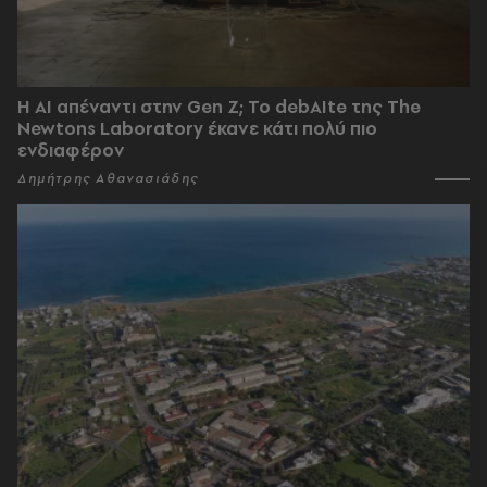
Η AI απέναντι στην Gen Z; Το debAIte της The
Newtons Laboratory έκανε κάτι πολύ πιο
ενδιαφέρον
Δημήτρης Αθανασιάδης