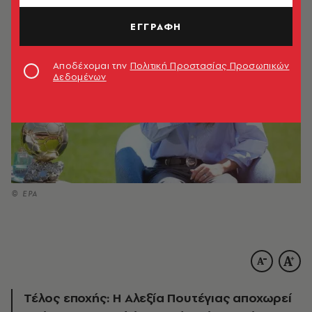
ΕΓΓΡΑΦΗ
Αποδέχομαι την
Πολιτική Προστασίας Προσωπικών
Δεδομένων
© EPA
Τέλος εποχής: Η Αλεξία Πουτέγιας αποχωρεί