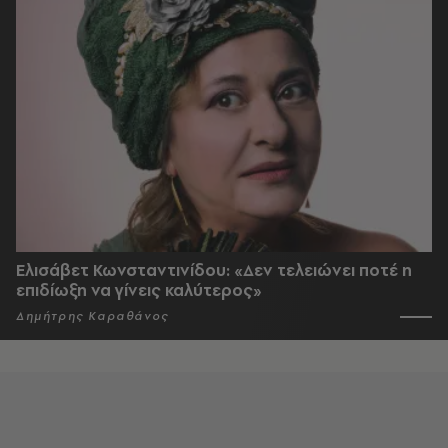
Ελισάβετ Κωνσταντινίδου: «Δεν τελειώνει ποτέ η
επιδίωξη να γίνεις καλύτερος»
Δημήτρης Καραθάνος