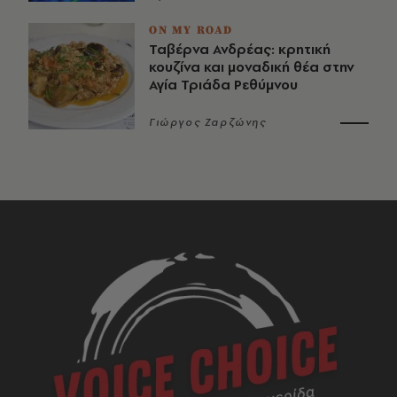
ON MY ROAD
Ταβέρνα Ανδρέας: κρητική
κουζίνα και μοναδική θέα στην
Αγία Τριάδα Ρεθύμνου
Γιώργος Ζαρζώνης