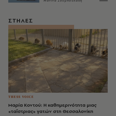
Μανίνα Ζουμπουλάκη
ΣΤΗΛΕΣ
THESS VOICE
Μαρία Κοντού: Η καθημερινότητα μιας
«ταΐστριας» γατών στη Θεσσαλονίκη