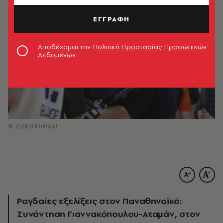
ΕΓΓΡΑΦΗ
Αποδέχομαι την
Πολιτική Προστασίας Προσωπικών
Δεδομένων
© EUROKINISSI
Ραγδαίες εξελίξεις στον Παναθηναϊκό:
Συνάντηση Γιαννακόπουλου-Αταμάν, στον