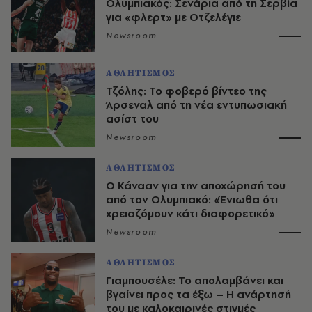
Ολυμπιακός: Σενάρια από τη Σερβία
για «φλερτ» με Οτζελέγιε
Newsroom
ΑΘΛΗΤΙΣΜΟΣ
Τζόλης: Το φοβερό βίντεο της
Άρσεναλ από τη νέα εντυπωσιακή
ασίστ του
Newsroom
ΑΘΛΗΤΙΣΜΟΣ
Ο Κάνααν για την αποχώρησή του
από τον Ολυμπιακό: «Ένιωθα ότι
χρειαζόμουν κάτι διαφορετικό»
Newsroom
ΑΘΛΗΤΙΣΜΟΣ
Γιαμπουσέλε: Το απολαμβάνει και
βγαίνει προς τα έξω – Η ανάρτησή
του με καλοκαιρινές στιγμές