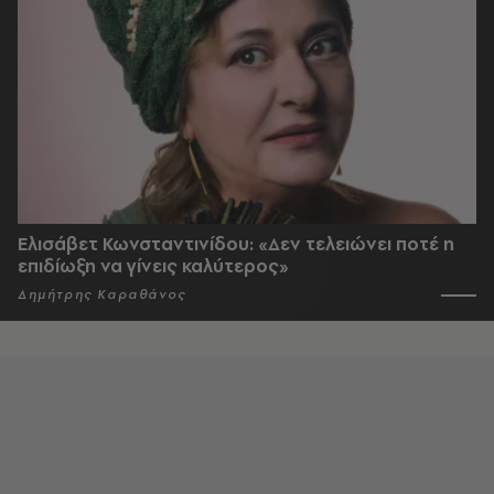
Ελισάβετ Κωνσταντινίδου: «Δεν τελειώνει ποτέ η
επιδίωξη να γίνεις καλύτερος»
Δημήτρης Καραθάνος