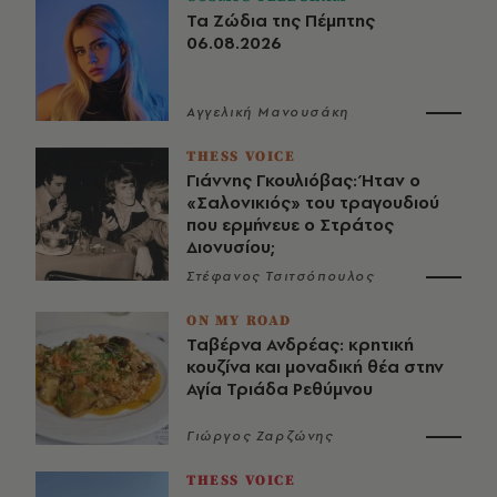
Τα Ζώδια της Πέμπτης
06.08.2026
Αγγελική Μανουσάκη
THESS VOICE
Γιάννης Γκουλιόβας: Ήταν ο
«Σαλονικιός» του τραγουδιού
που ερμήνευε ο Στράτος
Διονυσίου;
Στέφανος Τσιτσόπουλος
ON MY ROAD
Ταβέρνα Ανδρέας: κρητική
κουζίνα και μοναδική θέα στην
Αγία Τριάδα Ρεθύμνου
Γιώργος Ζαρζώνης
THESS VOICE