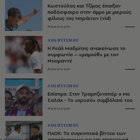
Κωστούλας και Τζίμας έπαιξαν
ποδόσφαιρο στην άμμο με μικρούς
φίλους της Μπράιτον (vid)
Newsroom
ΑΘΛΗΤΙΣΜΟΣ
Η Ρεάλ Μαδρίτης ανακοίνωσε τη
συμφωνία – «μαμούθ» με τον
Ντιομαντέ
Newsroom
ΑΘΛΗΤΙΣΜΟΣ
Επίσημο: Στην Τραμπζονσπόρ ο Μο
Σαλάχ - Το «χρυσό» συμβόλαιό του
Newsroom
ΑΘΛΗΤΙΣΜΟΣ
ΠΑΟΚ: Το συγκινητικό βίντεο των
ασπρόμαυρων για την επιστροφή