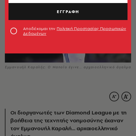
ΕΓΓΡΑΦΗ
Αποδέχομαι την
Πολιτική Προστασίας Προσωπικών
Δεδομένων
Εμμανουήλ Καραλής: Ο Manolo έγινε… αρχαιοελληνικό άγαλμα
Οι διοργανωτές των Diamond League με τη
βοήθεια της τεχνητής νοημοσύνης έκαναν
τον Εμμανουήλ Καραλή... αρχαιοελληνικό