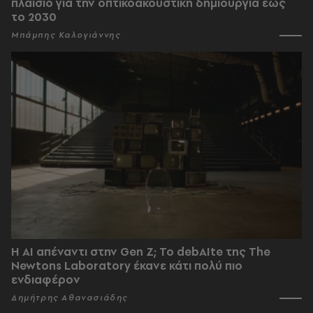
πλαίσιο για την οπτικοακουστική δημιουργία έως
το 2030
Μπάμπης Καλογιάννης
Η AI απέναντι στην Gen Z; Το debAIte της The
Newtons Laboratory έκανε κάτι πολύ πιο
ενδιαφέρον
Δημήτρης Αθανασιάδης