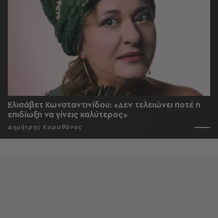
Ελισάβετ Κωνσταντινίδου: «Δεν τελειώνει ποτέ η
επιδίωξη να γίνεις καλύτερος»
Δημήτρης Καραθάνος