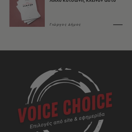
Λίλλυ Κοτσώνη, Κλεινόν άστυ
Γιώργος Δήμος