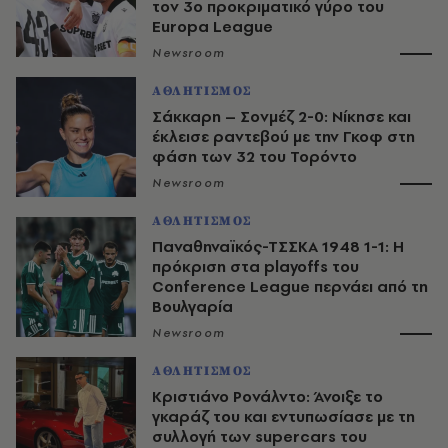
τον 3ο προκριματικό γύρο του
Europa League
Newsroom
ΑΘΛΗΤΙΣΜΟΣ
Σάκκαρη – Σονμέζ 2-0: Νίκησε και
έκλεισε ραντεβού με την Γκοφ στη
φάση των 32 του Τορόντο
Newsroom
ΑΘΛΗΤΙΣΜΟΣ
Παναθηναϊκός-ΤΣΣΚΑ 1948 1-1: Η
πρόκριση στα playoffs του
Conference League περνάει από τη
Βουλγαρία
Newsroom
ΑΘΛΗΤΙΣΜΟΣ
Κριστιάνο Ρονάλντο: Άνοιξε το
γκαράζ του και εντυπωσίασε με τη
συλλογή των supercars του