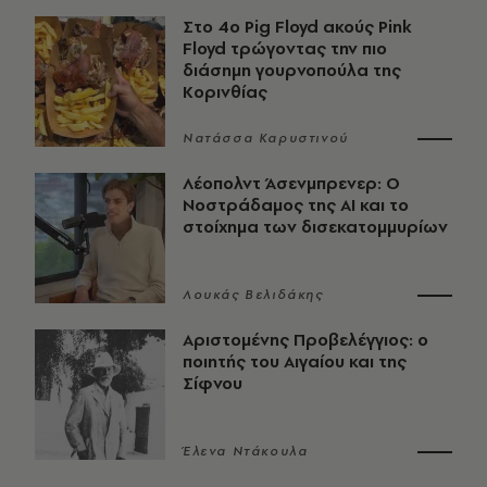
Στο 4ο Pig Floyd ακούς Pink
Floyd τρώγοντας την πιο
διάσημη γουρνοπούλα της
Κορινθίας
Νατάσσα Καρυστινού
Λέοπολντ Άσενμπρενερ: Ο
Νοστράδαμος της AI και το
στοίχημα των δισεκατομμυρίων
Λουκάς Βελιδάκης
Αριστομένης Προβελέγγιος: ο
ποιητής του Αιγαίου και της
Σίφνου
Έλενα Ντάκουλα