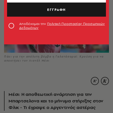
ΕΓΓΡΑΦΗ
Αποδέχομαι την
Πολιτική Προστασίας Προσωπικών
Δεδομένων
Πάει για την απόλυτη βόμβα η Γαλατάσαραϊ: Κρούση για να
αποκτήσει τον Λιονέλ Μέσι
Μέσι: Η αποθεωτική ανάρτηση για την
Μπαρτσελονα και το μήνυμα στήριξης στον
Φλικ - Τι έγραψε ο Αργεντινός αστέρας