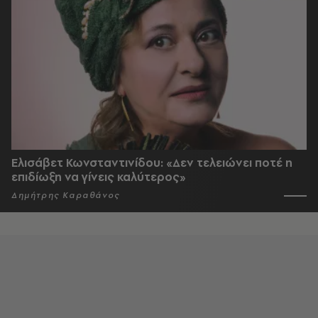
Ελισάβετ Κωνσταντινίδου: «Δεν τελειώνει ποτέ η
επιδίωξη να γίνεις καλύτερος»
Δημήτρης Καραθάνος