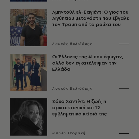
Αμπντούλ ελ-Σαγιέντ: Ο γιος του
Αιγύπτιου μετανάστη που έβγαλε
τον Τραμπ από τα ρούχα του
Λουκάς Βελιδάκης
Οι Έλληνες της ΑΙ που έφυγαν,
αλλά δεν εγκατέλειψαν την
Ελλάδα
Λουκάς Βελιδάκης
Ζάχα Χαντίντ: Η ζωή, η
αρχιτεκτονική και 12
εμβληματικά κτίριά της
Μπήλη Στεφανή