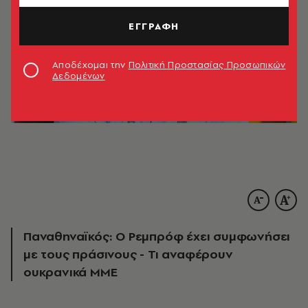
ΕΓΓΡΑΦΗ
Αποδέχομαι την
Πολιτική Προστασίας Προσωπικών
Δεδομένων
Παναθηναϊκός: Ο Ρεμπρόφ έχει συμφωνήσει
με τους πράσινους - Τι αναφέρουν
ουκρανικά ΜΜΕ