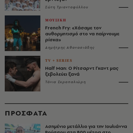
Σώτη Τριανταφύλλου
ΜΟΥΣΙΚΗ
French Fry: «Χάσαμε τον
αυθορμητισμό στο να παίρνουμε
ρίσκα»
Δημήτρης Αθανασιάδης
TV + SERIES
Half Man: Ο Ρίτσαρντ Γκαντ μας
ξεβολεύει ξανά
Τάνια Σκραπαλιώρη
ΠΡΟΣΦΑΤΑ
Ασημένιο μετάλλιο για την Ιουλιάννα
Ρούσσου στα 800 μέτρα στο