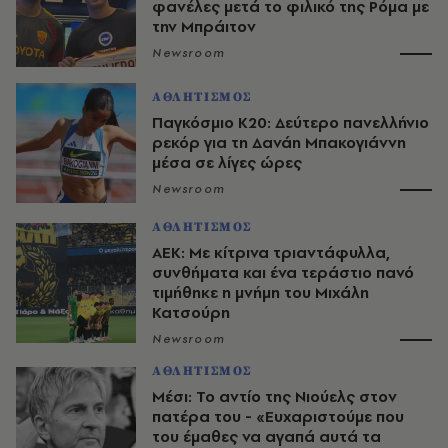
φανέλες μετά το φιλικό της Ρόμα με
την Μπράιτον
Newsroom
ΑΘΛΗΤΙΣΜΟΣ
Παγκόσμιο Κ20: Δεύτερο πανελλήνιο
ρεκόρ για τη Δανάη Μπακογιάννη
μέσα σε λίγες ώρες
Newsroom
ΑΘΛΗΤΙΣΜΟΣ
ΑΕΚ: Με κίτρινα τριαντάφυλλα,
συνθήματα και ένα τεράστιο πανό
τιμήθηκε η μνήμη του Μιχάλη
Κατσούρη
Newsroom
ΑΘΛΗΤΙΣΜΟΣ
Μέσι: Το αντίο της Νιούελς στον
πατέρα του - «Ευχαριστούμε που
του έμαθες να αγαπά αυτά τα