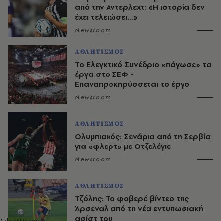
από την Αντερλεχτ: «Η ιστορία δεν
έχει τελειώσει…»
Newsroom
ΑΘΛΗΤΙΣΜΟΣ
Το Ελεγκτικό Συνέδριο «πάγωσε» τα
έργα στο ΣΕΦ -
Επαναπροκηρύσσεται το έργο
Newsroom
ΑΘΛΗΤΙΣΜΟΣ
Ολυμπιακός: Σενάρια από τη Σερβία
για «φλερτ» με Οτζελέγιε
Newsroom
ΑΘΛΗΤΙΣΜΟΣ
Τζόλης: Το φοβερό βίντεο της
Άρσεναλ από τη νέα εντυπωσιακή
ασίστ του