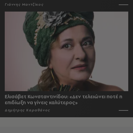
Γιάννης Μαντζίκος
Ελισάβετ Κωνσταντινίδου: «Δεν τελειώνει ποτέ η
επιδίωξη να γίνεις καλύτερος»
Δημήτρης Καραθάνος