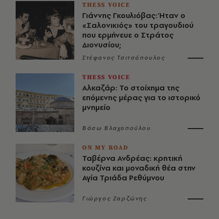
THESS VOICE
Γιάννης Γκουλιόβας: Ήταν ο
«Σαλονικιός» του τραγουδιού
που ερμήνευε ο Στράτος
Διονυσίου;
Στέφανος Τσιτσόπουλος
THESS VOICE
Αλκαζάρ: Το στοίχημα της
επόμενης μέρας για το ιστορικό
μνημείο
Βάσω Βλαχοπούλου
ON MY ROAD
Ταβέρνα Ανδρέας: κρητική
κουζίνα και μοναδική θέα στην
Αγία Τριάδα Ρεθύμνου
Γιώργος Ζαρζώνης