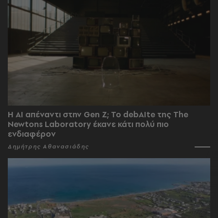
Η AI απέναντι στην Gen Z; Το debAIte της The
Newtons Laboratory έκανε κάτι πολύ πιο
ενδιαφέρον
Δημήτρης Αθανασιάδης