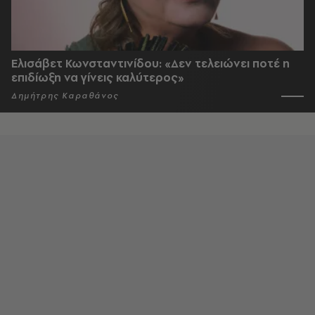
Ελισάβετ Κωνσταντινίδου: «Δεν τελειώνει ποτέ η
επιδίωξη να γίνεις καλύτερος»
Δημήτρης Καραθάνος