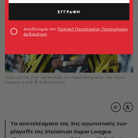
ΕΓΓΡΑΦΗ
Αποδέχομαι την
Πολιτική Προστασίας Προσωπικών
Δεδομένων
Πολύ κοντά στην κατάκτηση του πρωταθλήματος της Super
League η ΑΕΚ © EUROKINISSI
Τα αποτελέσματα της 3ης αγωνιστικής των
playoffs της Stoiximan Super League