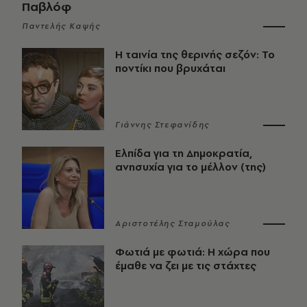
Παβλόφ
Παντελής Καψής
Η ταινία της θερινής σεζόν: Το
ποντίκι που βρυχάται
Γιάννης Στεφανίδης
Ελπίδα για τη Δημοκρατία,
ανησυχία για το μέλλον (της)
Αριστοτέλης Σταμούλας
Φωτιά με φωτιά: Η χώρα που
έμαθε να ζει με τις στάχτες