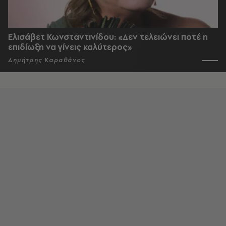
Ελισάβετ Κωνσταντινίδου: «Δεν τελειώνει ποτέ η
επιδίωξη να γίνεις καλύτερος»
Δημήτρης Καραθάνος