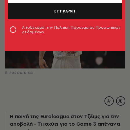
ΕΓΓΡΑΦΗ
Αποδέχομαι την
Πολιτική Προστασίας Προσωπικών
Δεδομένων
© EUROKINISSI
Η ποινή της Euroleague στον Τζέιμς για την
αποβολή - Τι ισχύει για το Game 3 απέναντι