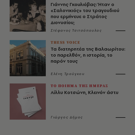
Γιάννης Γκουλιόβας: Ήταν ο
«Σαλονικιός» του τραγουδιού
που ερμήνευε ο Στράτος
Διονυσίου;
Στέφανος Τσιτσόπουλος
THESS VOICE
Τα διατηρητέα της Βαλαωρίτου:
το παρελθόν, η ιστορία, το
παρόν τους
Ελένη Τρούγκου
ΤΟ ΠΟΙΗΜΑ ΤΗΣ ΗΜΕΡΑΣ
Λίλλυ Κοτσώνη, Κλεινόν άστυ
Γιώργος Δήμος