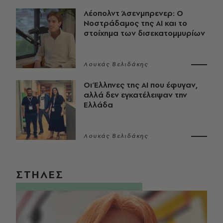
Λέοπολντ Άσενμπρενερ: Ο
Νοστράδαμος της AI και το
στοίχημα των δισεκατομμυρίων
Λουκάς Βελιδάκης
Οι Έλληνες της ΑΙ που έφυγαν,
αλλά δεν εγκατέλειψαν την
Ελλάδα
Λουκάς Βελιδάκης
ΣΤΗΛΕΣ