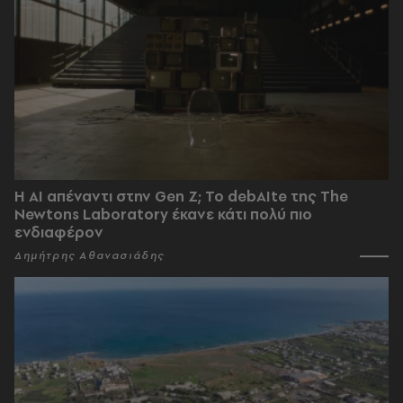
Η AI απέναντι στην Gen Z; Το debAIte της The
Newtons Laboratory έκανε κάτι πολύ πιο
ενδιαφέρον
Δημήτρης Αθανασιάδης