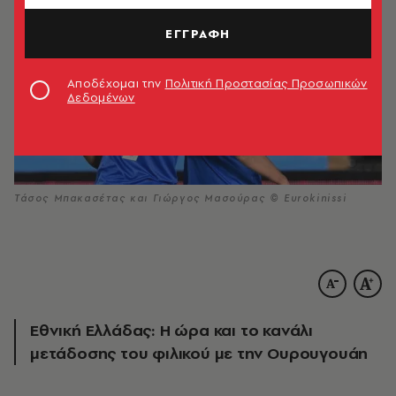
ΕΓΓΡΑΦΗ
Αποδέχομαι την
Πολιτική Προστασίας Προσωπικών
Δεδομένων
Τάσος Μπακασέτας και Γιώργος Μασούρας © Eurokinissi
Εθνική Ελλάδας: Η ώρα και το κανάλι
μετάδοσης του φιλικού με την Ουρουγουάη