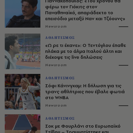
Γιαννακόπουλος: «Του χρόνου θα
φέρω τον Γιόκιτς στον
Παναθηναϊκό, απαράδεκτο το
επεισόδιο μεταξύ Ναν και Τζόουνς»
Newsroom
ΑΘΛΗΤΙΣΜΟΣ
«Ω ρε τι έκανε»: Ο Τεντόγλου έπαθε
πλάκα με το άλμα Ιταλού άλτη και
διέκοψε τις live δηλώσεις
Newsroom
ΑΘΛΗΤΙΣΜΟΣ
Σόφι Κάνινγχαμ: Η δήλωση για τις
τρανς αθλήτριες που έβαλε φωτιά
στo WNBA
Newsroom
ΑΘΛΗΤΙΣΜΟΣ
Σοκ με Φουρλάνι στο Ευρωπαϊκό
Στίβου – Τραυματίστηκε και