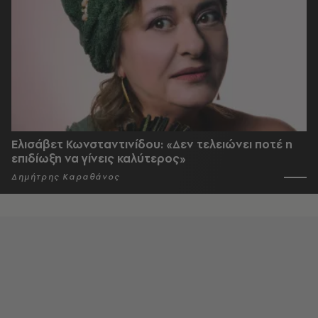
Ελισάβετ Κωνσταντινίδου: «Δεν τελειώνει ποτέ η
επιδίωξη να γίνεις καλύτερος»
Δημήτρης Καραθάνος