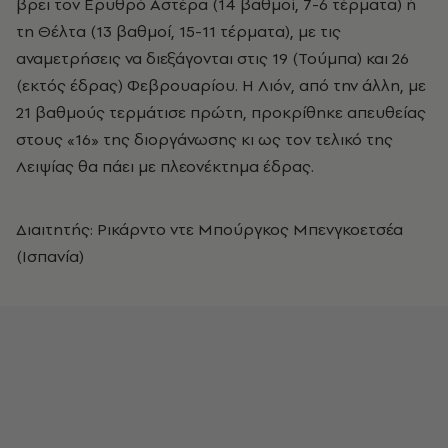
βρει τον Ερυθρό Αστέρα (14 βαθμοί, 7-6 τέρματα) ή
τη Θέλτα (13 βαθμοί, 15-11 τέρματα), με τις
αναμετρήσεις να διεξάγονται στις 19 (Τούμπα) και 26
(εκτός έδρας) Φεβρουαρίου. Η Λιόν, από την άλλη, με
21 βαθμούς τερμάτισε πρώτη, προκρίθηκε απευθείας
στους «16» της διοργάνωσης κι ως τον τελικό της
Λειψίας θα πάει με πλεονέκτημα έδρας.
Διαιτητής: Ρικάρντο ντε Μπούργκος Μπενγκοετσέα
(Ισπανία)