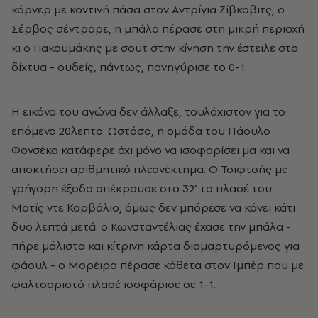
κόρνερ με κοντινή πάσα στον Αντρίγια Ζίβκοβιτς, ο
Σέρβος σέντραρε, η μπάλα πέρασε στη μικρή περιοχή
κι ο Γιακουμάκης με σουτ στην κίνηση την έστειλε στα
δίχτυα - ουδείς, πάντως, πανηγύρισε το 0-1.
Η εικόνα του αγώνα δεν άλλαξε, τουλάχιστον για το
επόμενο 20λεπτο. Ωστόσο, η ομάδα του Πάουλο
Φονσέκα κατάφερε όχι μόνο να ισοφαρίσει μα και να
αποκτήσει αριθμητικό πλεονέκτημα. Ο Τσιφτσής με
γρήγορη έξοδο απέκρουσε στο 32’ το πλασέ του
Ματίς ντε Καρβάλιο, όμως δεν μπόρεσε να κάνει κάτι
δυο λεπτά μετά: ο Κωνσταντέλιας έχασε την μπάλα -
πήρε μάλιστα και κίτρινη κάρτα διαμαρτυρόμενος για
φάουλ - ο Μορέιρα πέρασε κάθετα στον Ιμπέρ που με
φαλτσαριστό πλασέ ισοφάρισε σε 1-1.