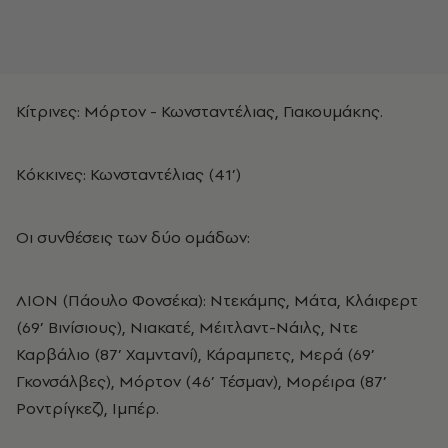
Κίτρινες: Μόρτον - Κωνσταντέλιας, Γιακουμάκης.
Κόκκινες: Κωνσταντέλιας (41’)
Οι συνθέσεις των δύο ομάδων:
ΛΙΟΝ (Πάουλο Φονσέκα): Ντεκάμπς, Μάτα, Κλάιφερτ
(69’ Βινίσιους), Νιακατέ, Μέιτλαντ-Νάιλς, Ντε
Καρβάλιο (87’ Χαμντανί), Κάραμπετς, Μερά (69’
Γκονσάλβες), Μόρτον (46’ Τέσμαν), Μορέιρα (87’
Ροντρίγκεζ), Ιμπέρ.