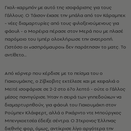
Γκολ-καρμπόν με αυτό της ισοφάρισης για τους
Γάλλους. Ο Τάισον έχασε την μπάλα από τον Κάραμπεκ
- νέες διαμαρτυρίες από τους φιλοξενούμενους για
φάουλ - ο Μορέιρα πέρασε στον Μερά που με πλασέ
παρόμοιο του Ιμπέρ ολοκλήρωσε την ανατροπή.
Ωστόσο οι «ασπρόμαυροι» δεν παράτησαν το ματς. Το
αντίθετο...
Από κόρνερ που κέρδισε με το πείσμα του ο
Γιακουμάκης, ο Ζίβκοβιτς εκτέλεσε και με κεφαλιά ο
Μεϊτέ ισοφάρισε σε 2-2 στο 67ο λεπτό - ούτε ο Γάλλος
μέσος πανηγύρισε. Ήταν η σειρά των γηπεδούχων να
διαμαρτυρηθούν, για φάουλ του Γιακουμάκη στον
Ρούμπεν Κλάιφερτ, αλλά ο Ρικάρντο ντε Μπούργκος
Μπενγκοετσέα έδειξε σέντρα. Ο 31χρονος Έλληνας
διεθνής φορ, όμως, αντίκρισε λίγο αργότερα την