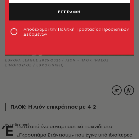
ΕΓΓΡΑΦΗ
Αποδέχομαι την
Πολιτική Προστασίας Προσωπικών
Δεδομένων
EUROPA LEAGUE 2025-2026 / ΛΙΟΝ - ΠΑΟΚ (ΝΑΣΟΣ
ΣΙΜΟΠΟΥΛΟΣ / EUROKINISSI)
ΠΑΟΚ: Η Λιόν επικράτησε με 4-2
Έ
πειτα από ένα συναρπαστικό παιχνίδι στο
«Γκρουπάμα Στάντιουμ» που έγινε υπό ιδιαίτερες