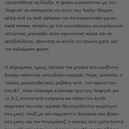
προσπάθησε να διώξει. Η φάση συνεχίστηκε με τον
Τσιφτσή να αποκρούει το σουτ του Τανέρ Τέσμαν,
αλλά από το VAR κάλεσαν τον Μπενγκοετσέα για on
field review: πέναλτι με τον Λουτσέσκου να εκρήγνυται
πετώντας μπουκάλι στον αγωνιστικό χώρο και να
αποβάλλεται, χάνοντας κι αυτός το πρώτο ματς για
την ενδιάμεση φάση.
Ο Κάραμπεκ, όμως, έστειλε την μπάλα στο οριζόντιο
δοκάρι χάνοντας σπουδαία ευκαιρία. Πήρε, ωστόσο, ο
Τσέχος μεσοεπιθετικός ρεβάνς από... τον εαυτό του
στο 87’, όταν πλάσαρε εύστοχα προ του Τσιφτσή για
το 3-2, έπειτα από ενέργεια και πάσα του Αντίλ
Χαμντανί που είχε περάσει δευτερόλεπτα νωρίτερα
στο ματς. Μαζί με τον Χαμταντί ο Φονσέκα είχε βάλει
στο ματς και τον Ροντρίγκεζ, ο οποίος στο τρίτο λεπτό