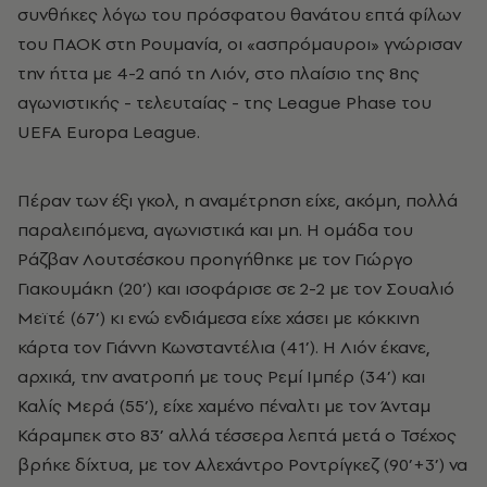
συνθήκες λόγω του πρόσφατου θανάτου επτά φίλων
του ΠΑΟΚ στη Ρουμανία, οι «ασπρόμαυροι» γνώρισαν
την ήττα με 4-2 από τη Λιόν, στο πλαίσιο της 8ης
αγωνιστικής - τελευταίας - της League Phase του
UEFA Europa League.
Πέραν των έξι γκολ, η αναμέτρηση είχε, ακόμη, πολλά
παραλειπόμενα, αγωνιστικά και μη. Η ομάδα του
Ράζβαν Λουτσέσκου προηγήθηκε με τον Γιώργο
Γιακουμάκη (20’) και ισοφάρισε σε 2-2 με τον Σουαλιό
Μεϊτέ (67’) κι ενώ ενδιάμεσα είχε χάσει με κόκκινη
κάρτα τον Γιάννη Κωνσταντέλια (41’). Η Λιόν έκανε,
αρχικά, την ανατροπή με τους Ρεμί Ιμπέρ (34’) και
Καλίς Μερά (55’), είχε χαμένο πέναλτι με τον Άνταμ
Κάραμπεκ στο 83’ αλλά τέσσερα λεπτά μετά ο Τσέχος
βρήκε δίχτυα, με τον Αλεχάντρο Ροντρίγκεζ (90’+3’) να