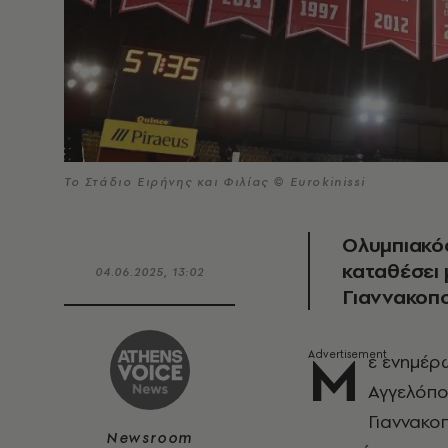
Το Στάδιο Ειρήνης και Φιλίας © Eurokinissi
Ολυμπιακός
καταθέσει 
04.06.2025, 13:02
Γιαννακοπ
Μ
ε ενημέρ
Αγγελόπο
Γιαννακο
Newsroom