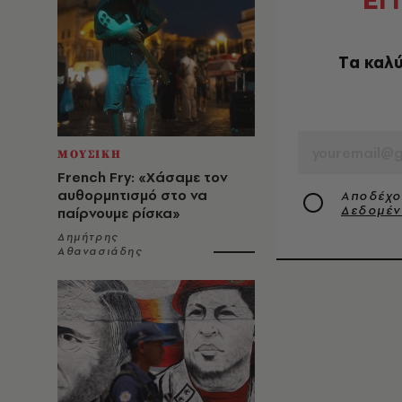
Γ
Tα καλύ
EMAIL
ΜΟΥΣΙΚΗ
French Fry: «Χάσαμε τον
αυθορμητισμό στο να
Αποδέχο
Δεδομέ
παίρνουμε ρίσκα»
Δημήτρης
Αθανασιάδης