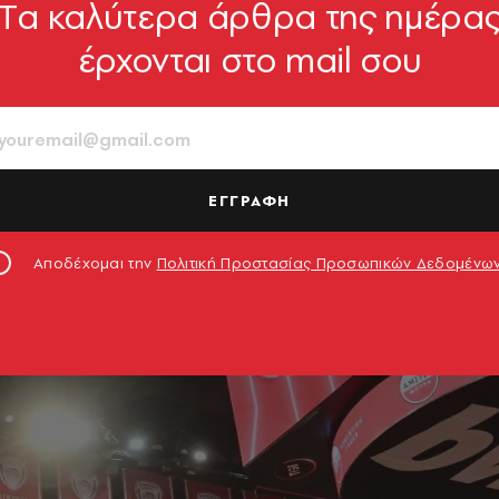
Tα καλύτερα άρθρα της ημέρα
έρχονται στο mail σου
ΕΓΓΡΑΦΗ
Αποδέχομαι την
Πολιτική Προστασίας Προσωπικών Δεδομένω