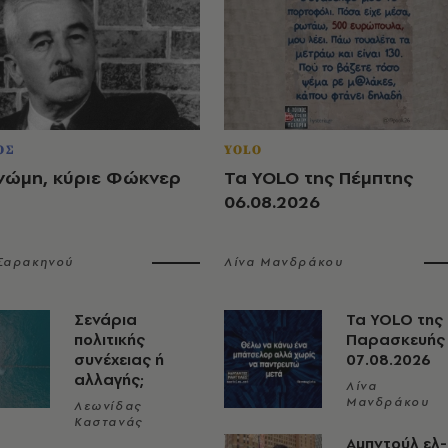
ΟΣ
YOLO
νώμη, κύριε Φώκνερ
Τα YOLO της Πέμπτης
06.08.2026
 Σαρακηνού
Λίνα Μανδράκου
Σενάρια
Τα YOLO της
πολιτικής
Παρασκευής
συνέχειας ή
07.08.2026
αλλαγής;
Λίνα
Μανδράκου
Λεωνίδας
Καστανάς
Αμπντούλ ελ-