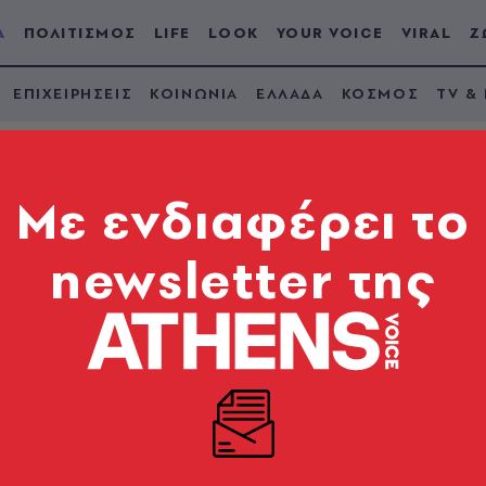
Α
ΠΟΛΙΤΙΣΜΟΣ
LIFE
LOOK
YOUR VOICE
VIRAL
Ζ
ΕΠΙΧΕΙΡΗΣΕΙΣ
ΚΟΙΝΩΝΙΑ
ΕΛΛΑΔΑ
ΚΟΣΜΟΣ
TV &
Mε ενδιαφέρει το
newsletter της
ευσε ότι οι αδελφοί
ουν καταθέσει μήνυ
σποινας Γιαννακοπού