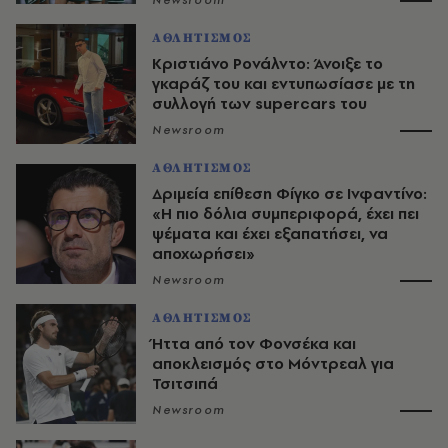
Newsroom
ΑΘΛΗΤΙΣΜΟΣ
Κριστιάνο Ρονάλντο: Άνοιξε το
γκαράζ του και εντυπωσίασε με τη
συλλογή των supercars του
Newsroom
ΑΘΛΗΤΙΣΜΟΣ
Δριμεία επίθεση Φίγκο σε Ινφαντίνο:
«Η πιο δόλια συμπεριφορά, έχει πει
ψέματα και έχει εξαπατήσει, να
αποχωρήσει»
Newsroom
ΑΘΛΗΤΙΣΜΟΣ
Ήττα από τον Φονσέκα και
αποκλεισμός στο Μόντρεαλ για
Τσιτσιπά
Newsroom