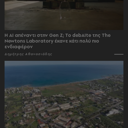
Η AI απέναντι στην Gen Z; Το debAIte της The
Newtons Laboratory έκανε κάτι πολύ πιο
ενδιαφέρον
Δημήτρης Αθανασιάδης