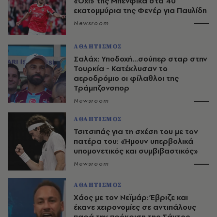
«Όχι» της Μπενφίκα στα 40
εκατομμύρια της Φενέρ για Παυλίδη
Newsroom
ΑΘΛΗΤΙΣΜΟΣ
Σαλάχ: Υποδοχή...σούπερ σταρ στην
Τουρκία - Κατέκλυσαν το
αεροδρόμιο οι φίλαθλοι της
Τράμπζονσπορ
Newsroom
ΑΘΛΗΤΙΣΜΟΣ
Τσιτσιπάς για τη σχέση του με τον
πατέρα του: «Ήμουν υπερβολικά
υπομονετικός και συμβιβαστικός»
Newsroom
ΑΘΛΗΤΙΣΜΟΣ
Χάος με τον Νεϊμάρ: Έβριζε και
έκανε χειρονομίες σε αντιπάλους
παρά την πρόκριση της Σάντος