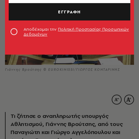
ΕΓΓΡΑΦΗ
Αποδέχομαι την
Πολιτική Προστασίας Προσωπικών
Δεδομένων
Γιάννης Βρούτσης © EUROKINISSI/ΓΙΩΡΓΟΣ ΚΟΝΤΑΡΙΝΗΣ
Τι ζήτησε ο αναπληρωτής υπουργός
Αθλητισμού, Γιάννης Βρούτσης, από τους
Παναγιώτη και Γιώργο Αγγελόπουλου και