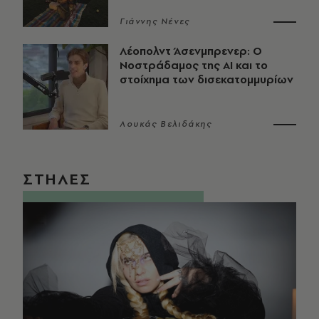
Γιάννης Νένες
Λέοπολντ Άσενμπρενερ: Ο
Νοστράδαμος της AI και το
στοίχημα των δισεκατομμυρίων
Λουκάς Βελιδάκης
ΣΤΗΛΕΣ