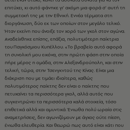
επιτύχει, κι αυτό φάνηκε γι’ ακόμη μια φορά σ’ αυτή τη
συμμετοχή της με την Εθνική. Εννέα τέρματα στη
διοργάνωση, δύο εκ των οποίων στον μεγάλο τελικό.
Ήταν εκείνη που άνοιξε τον χορό των γκολ στον αγώνα.
Αναδείχθηκε επίσης, επάξια, πολυτιμότερη παίκτρια
του Παγκόσμιου Κυπέλλου. «Το βραβείο αυτό αφορά
τη συνολική μου εικόνα, στην πρώτη φάση στην οποία
πήρε μέρος η ομάδα, στην Αλεξανδρούπολη, και στην
τελική, τώρα, στην Τσενγκντού της Κίνας. Είναι μια
διάκριση που με τιμάει ιδιαίτερα, καθώς
πολυτιμότερος παίκτης δεν είναι ο παίκτης που
πετυχαίνει τα περισσότερα γκολ, αλλά αυτός που
συγκεντρώνει τα περισσότερα καλά στοιχεία, τόσο
επιθετικά αλλά και αμυντικά. Ένιωθα πολύ ωραία στις
αναμετρήσεις, δεν αγωνιζόμουν με άγχος ούτε πίεση,
ένιωθα ελευθερία. Και θεωρώ πως αυτό είναι κάτι που