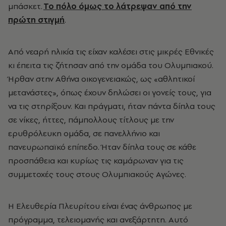
μπάσκετ.
Το πόλο όμως το λάτρεψαν από την
πρώτη στιγμή
.
Από νεαρή ηλικία τις είχαν καλέσει στις μικρές Εθνικές
κι έπειτα τις ζήτησαν από την ομάδα του Ολυμπιακού.
Ήρθαν στην Αθήνα οικογενειακώς, ως «αθλητικοί
μετανάστες», όπως έχουν δηλώσει οι γονείς τους, για
να τις στηρίξουν. Και πράγματι, ήταν πάντα δίπλα τους
σε νίκες, ήττες, πάμπολλους τίτλους με την
ερυθρόλευκη ομάδα, σε πανελλήνιο και
πανευρωπαϊκό επίπεδο. Ήταν δίπλα τους σε κάθε
προσπάθεια και κυρίως τις καμάρωναν για τις
συμμετοχές τους στους Ολυμπιακούς Αγώνες.
Η Ελευθερία Πλευρίτου είναι ένας άνθρωπος με
πρόγραμμα, τελειομανής και ανεξάρτητη. Αυτό