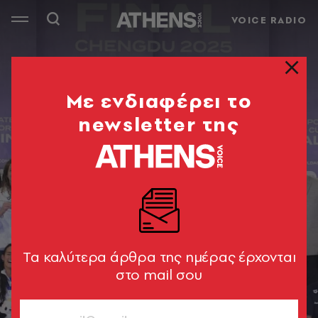
VOICE RADIO
Mε ενδιαφέρει το
newsletter της
Tα καλύτερα άρθρα της ημέρας έρχονται
στο mail σου