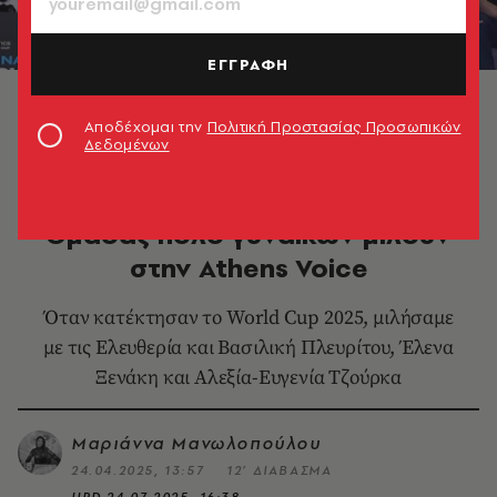
ΕΓΓΡΑΦΗ
Εθνική Ομάδα Πόλο Γυναικών, World Cup 2025 ©
Eurokinissi Sports
Αποδέχομαι την
Πολιτική Προστασίας Προσωπικών
Δεδομένων
ΑΘΛΗΤΙΣΜΟΣ
Τα «χρυσά» κορίτσια της Εθνικής
Ομάδας πόλο γυναικών μιλούν
στην Athens Voice
Όταν κατέκτησαν το World Cup 2025, μιλήσαμε
με τις Ελευθερία και Βασιλική Πλευρίτου, Έλενα
Ξενάκη και Αλεξία-Ευγενία Τζούρκα
Μαριάννα Μανωλοπούλου
24.04.2025, 13:57
12’ ΔΙΑΒΑΣΜΑ
UPD
24.07.2025, 16:38