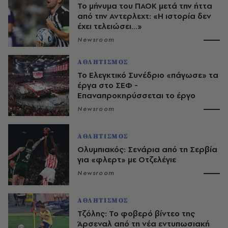
Το μήνυμα του ΠΑΟΚ μετά την ήττα
από την Αντερλεχτ: «Η ιστορία δεν
έχει τελειώσει…»
Newsroom
ΑΘΛΗΤΙΣΜΟΣ
Το Ελεγκτικό Συνέδριο «πάγωσε» τα
έργα στο ΣΕΦ -
Επαναπροκηρύσσεται το έργο
Newsroom
ΑΘΛΗΤΙΣΜΟΣ
Ολυμπιακός: Σενάρια από τη Σερβία
για «φλερτ» με Οτζελέγιε
Newsroom
ΑΘΛΗΤΙΣΜΟΣ
Τζόλης: Το φοβερό βίντεο της
Άρσεναλ από τη νέα εντυπωσιακή