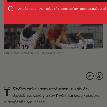
Αποδέχομαι την
Πολιτική Προστασίας Προσωπικών Δε
ΑΠΕ-ΜΠΕ/ΠΑΝΑΓΙΩΤΗΣ ΜΟΣΧΑΝΔΡΕΟΥ
Τ
ο πάρτι τίτλου στην κατάμεστη Πυλαία δεν
εξελίχθηκε καλά για τον ΠΑΟΚ και ίσως χρειαστεί
ν' αναβληθεί για φέτος.