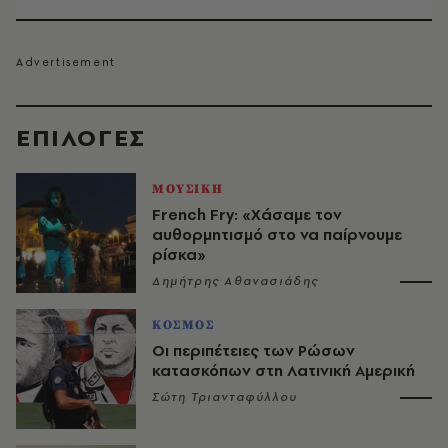
EΠΙΛΟΓΈΣ
ΜΟΥΣΙΚΗ
French Fry: «Χάσαμε τον
αυθορμητισμό στο να παίρνουμε
ρίσκα»
Δημήτρης Αθανασιάδης
ΚΟΣΜΟΣ
Οι περιπέτειες των Ρώσων
κατασκόπων στη Λατινική Αμερική
Σώτη Τριανταφύλλου