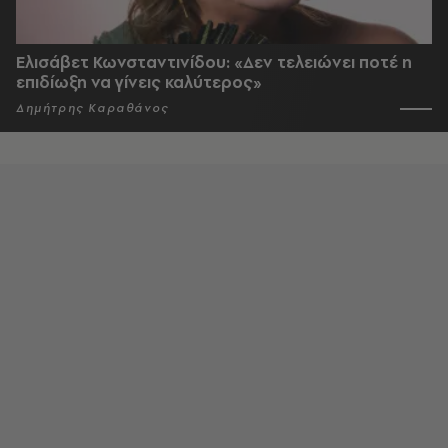
Ελισάβετ Κωνσταντινίδου: «Δεν τελειώνει ποτέ η
επιδίωξη να γίνεις καλύτερος»
Δημήτρης Καραθάνος