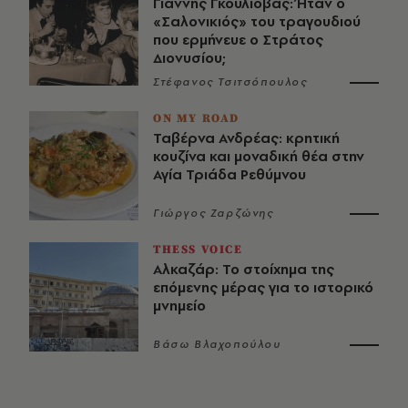
Γιάννης Γκουλιόβας: Ήταν ο
«Σαλονικιός» του τραγουδιού
που ερμήνευε ο Στράτος
Διονυσίου;
Στέφανος Τσιτσόπουλος
ON MY ROAD
Ταβέρνα Ανδρέας: κρητική
κουζίνα και μοναδική θέα στην
Αγία Τριάδα Ρεθύμνου
Γιώργος Ζαρζώνης
THESS VOICE
Αλκαζάρ: Το στοίχημα της
επόμενης μέρας για το ιστορικό
μνημείο
Βάσω Βλαχοπούλου