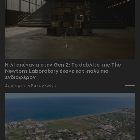
Η AI απέναντι στην Gen Z; Το debAIte της The
Newtons Laboratory έκανε κάτι πολύ πιο
ενδιαφέρον
Δημήτρης Αθανασιάδης