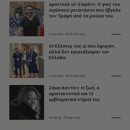
Αμπντούλ ελ-Σαγιέντ: Ο γιος του
Αιγύπτιου μετανάστη που έβγαλε
τον Τραμπ από τα ρούχα του
Λουκάς Βελιδάκης
Οι Έλληνες της ΑΙ που έφυγαν,
αλλά δεν εγκατέλειψαν την
Ελλάδα
Λουκάς Βελιδάκης
Ζάχα Χαντίντ: Η ζωή, η
αρχιτεκτονική και 12
εμβληματικά κτίριά της
Μπήλη Στεφανή