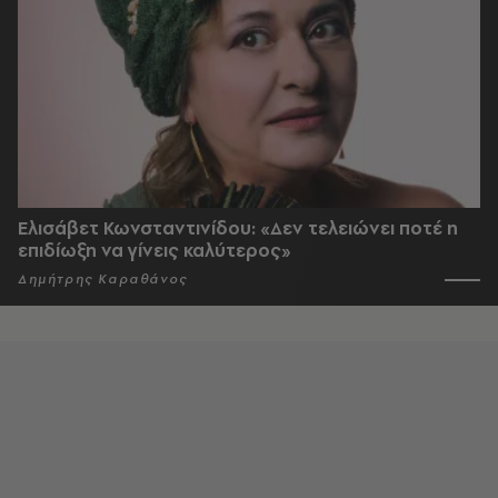
Ελισάβετ Κωνσταντινίδου: «Δεν τελειώνει ποτέ η
επιδίωξη να γίνεις καλύτερος»
Δημήτρης Καραθάνος