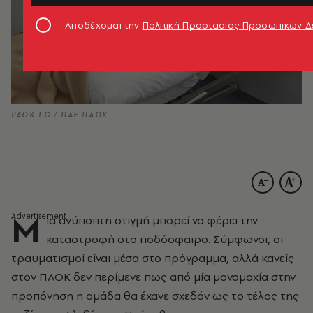
Αποδέχομαι την
Πολιτική Προστασίας Προσωπικών 
PAOK FC / ΠΑΕ ΠΑΟΚ
Μ
ια ανύποπτη στιγμή μπορεί να φέρει την
καταστροφή στο ποδόσφαιρο. Σύμφωνοι, οι
τραυματισμοί είναι μέσα στο πρόγραμμα, αλλά κανείς
στον ΠΑΟΚ δεν περίμενε πως από μία μονομαχία στην
προπόνηση η ομάδα θα έχανε σχεδόν ως το τέλος της