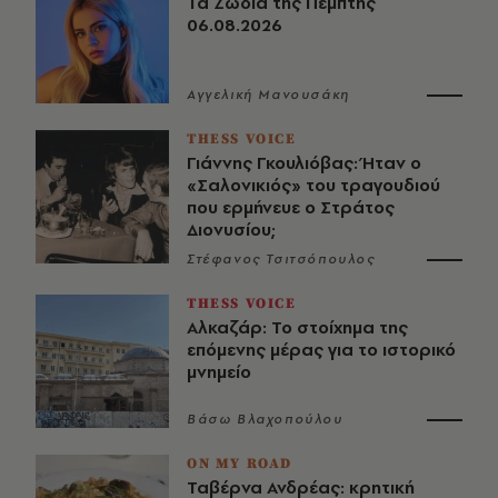
Τα Ζώδια της Πέμπτης
06.08.2026
Αγγελική Μανουσάκη
THESS VOICE
Γιάννης Γκουλιόβας: Ήταν ο
«Σαλονικιός» του τραγουδιού
που ερμήνευε ο Στράτος
Διονυσίου;
Στέφανος Τσιτσόπουλος
THESS VOICE
Αλκαζάρ: Το στοίχημα της
επόμενης μέρας για το ιστορικό
μνημείο
Βάσω Βλαχοπούλου
ON MY ROAD
Ταβέρνα Ανδρέας: κρητική