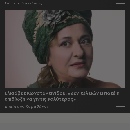
Γιάννης Μαντζίκος
Ελισάβετ Κωνσταντινίδου: «Δεν τελειώνει ποτέ η
επιδίωξη να γίνεις καλύτερος»
Δημήτρης Καραθάνος