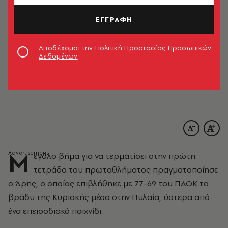
ΕΓΓΡΑΦΗ
Αποδέχομαι την
Πολιτική Προστασίας Προσωπικών
Δεδομένων
ΑΠΕ ΜΠΕ/PIXEL/ΜΠΑΡΜΠΑΡΟΥΣΗΣ ΣΩΤΗΡΗΣ
Μ
εγάλο βήμα για να τερματίσει στην πρώτη
τετράδα του πρωταθλήματος πραγματοποίησε
ο Άρης, ο οποίος επιβλήθηκε με 77-69 του ΠΑΟΚ το
βράδυ της Κυριακής μέσα στην Πυλαία, ύστερα από
ένα επεισοδιακό παιχνίδι.