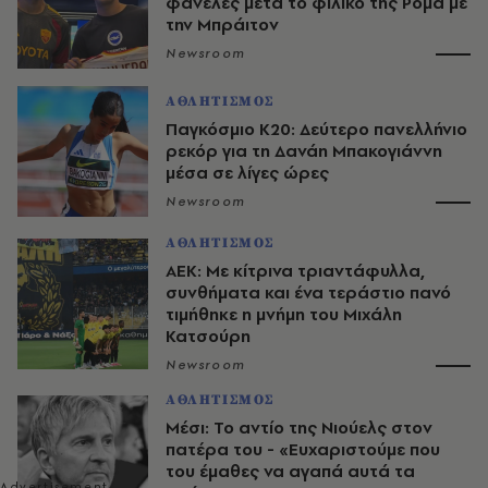
φανέλες μετά το φιλικό της Ρόμα με
την Μπράιτον
Newsroom
ΑΘΛΗΤΙΣΜΟΣ
Παγκόσμιο Κ20: Δεύτερο πανελλήνιο
ρεκόρ για τη Δανάη Μπακογιάννη
μέσα σε λίγες ώρες
Newsroom
ΑΘΛΗΤΙΣΜΟΣ
ΑΕΚ: Με κίτρινα τριαντάφυλλα,
συνθήματα και ένα τεράστιο πανό
τιμήθηκε η μνήμη του Μιχάλη
Κατσούρη
Newsroom
ΑΘΛΗΤΙΣΜΟΣ
Μέσι: Το αντίο της Νιούελς στον
πατέρα του - «Ευχαριστούμε που
του έμαθες να αγαπά αυτά τα