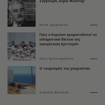
Συγγνώμη, κύριε Φώκνερ
Ντίνα Σαρακηνού
Πώς η Ευρώπη χρηματοδοτεί τα
ισλαμιστικά δίκτυα της
οικογένειας Ερντογάν
Σώτη Τριανταφύλλου
Ο τουρισμός της γουρούνας
Ανδρέας Βασιλιάς