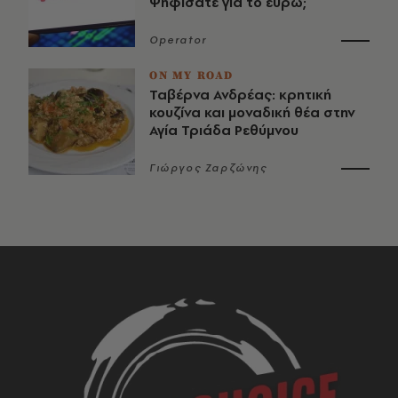
Ψηφίσατε για το ευρώ;
Operator
ON MY ROAD
Ταβέρνα Ανδρέας: κρητική
κουζίνα και μοναδική θέα στην
Αγία Τριάδα Ρεθύμνου
Γιώργος Ζαρζώνης