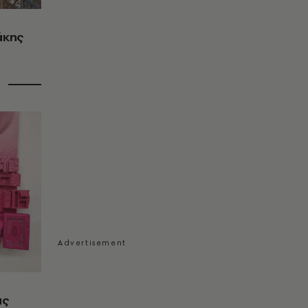
άκης
ας