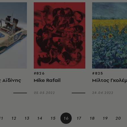
#826
#825
 Αϊδίνης
Mike Rafail
Μίλτος Γκολέ
05.05.2022
28.04.2022
11
12
13
14
15
16
17
18
19
20