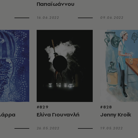
Παπαϊωάννου
16.06.2022
09.06.2022
#829
#828
 Δάρρα
Ελίνα Γιουνανλή
Jenny Kroik
26.05.2022
19.05.2022