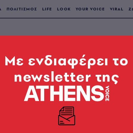
Α
ΠΟΛΙΤΙΣΜΟΣ
LIFE
LOOK
YOUR VOICE
VIRAL
Ζ
Mε ενδιαφέρει το
newsletter της
HENS VOICE μέχρι σήμερα,
, illustrators, φωτογράφοι,
 το εξώφυλλό της. Απολαύστε το
εγάλης γκαλερί δρόμου.