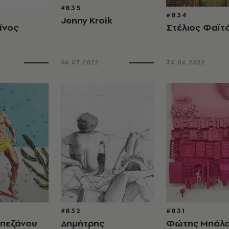
#835
#834
Jenny Kroik
ίνος
Στέλιος Φαϊτ
06.07.2022
30.06.2022
#832
#831
απεζάνου
Δημήτρης
Φώτης Μπάλ