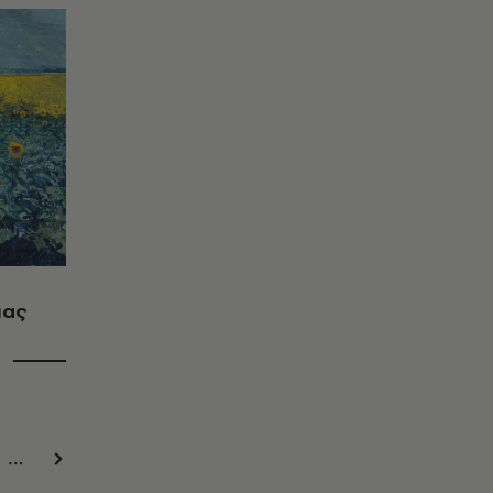
μας
…