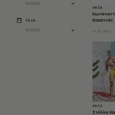
Επιλέξτε
#836
Κωνσταντ
Κακανιάς
YEAR
Επιλέξτε
13.07.2022
#833
Στέλλα Κ