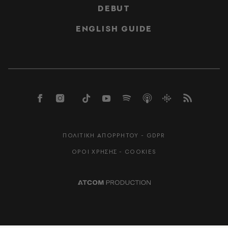
DEBUT
ENGLISH GUIDE
ΠΟΛΙΤΙΚΗ ΑΠΟΡΡΗΤΟΥ - GDPR
ΟΡΟΙ ΧΡΗΣΗΣ - COOKIES