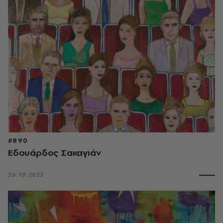
#890
Εδουάρδος Σακαγιάν
26.10.2023