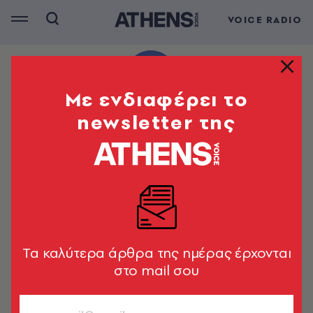
VOICE RADIO
Mε ενδιαφέρει το
newsletter της
Tα καλύτερα άρθρα της ημέρας έρχονται
στο mail σου