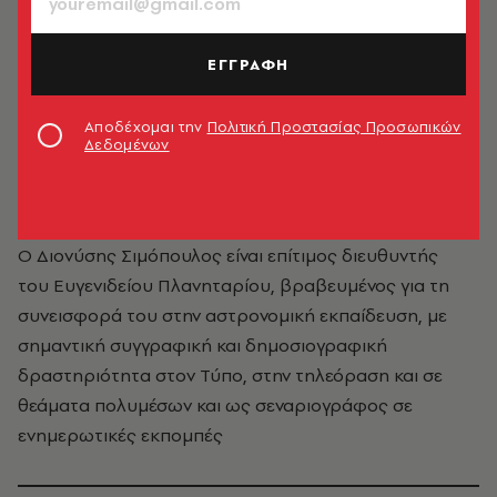
ΕΓΓΡΑΦΗ
Αποδέχομαι την
Πολιτική Προστασίας Προσωπικών
Δεδομένων
Διονύσης Σιμόπουλος
Ο Διονύσης Σιμόπουλος είναι επίτιμος διευθυντής
του Ευγενιδείου Πλανηταρίου, βραβευμένος για τη
συνεισφορά του στην αστρονομική εκπαίδευση, με
σημαντική συγγραφική και δημοσιογραφική
δραστηριότητα στον Τύπο, στην τηλεόραση και σε
θεάματα πολυμέσων και ως σεναριογράφος σε
ενημερωτικές εκπομπές